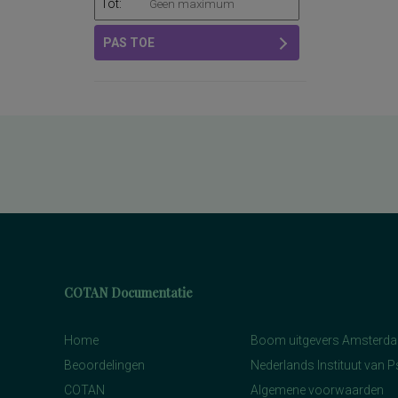
Tot:
PAS TOE
COTAN Documentatie
Home
Boom uitgevers Amsterd
Beoordelingen
Nederlands Instituut van 
COTAN
Algemene voorwaarden