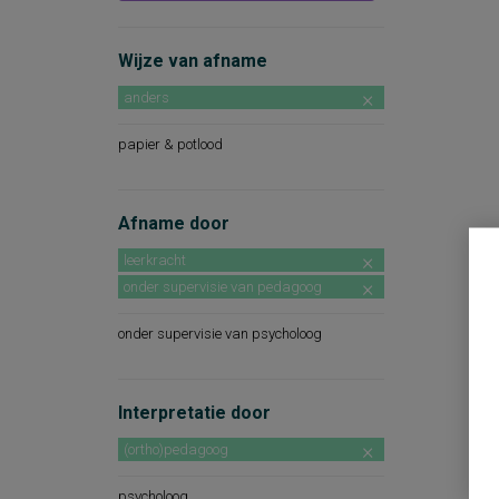
Wijze van afname
anders
papier & potlood
Afname door
leerkracht
onder supervisie van pedagoog
onder supervisie van psycholoog
Interpretatie door
(ortho)pedagoog
psycholoog