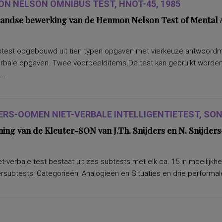
N NELSON OMNIBUS TEST, HNOT-45, 1985
andse bewerking van de Henmon Nelson Test of Mental A
test opgebouwd uit tien typen opgaven met vierkeuze antwoordmoge
erbale opgaven. Twee voorbeelditems.De test kan gebruikt worden 
..
ERS-OOMEN NIET-VERBALE INTELLIGENTIETEST, SON-
ning van de Kleuter-SON van J.Th. Snijders en N. Snijd
t-verbale test bestaat uit zes subtests met elk ca. 15 in moeilijkh
subtests: Categorieën, Analogieën en Situaties en drie performale