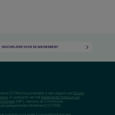
INSCHRIJVEN VOOR DE NIEUWSBRIEF
online COTAN Documentatie is een uitgave van
Boom
evers
, in opdracht van het
Nederlands Instituut van
chologen
(NIP), namens de Commissie
taangelegenheden Nederland (COTAN).
het
colofon
voor meer (copyright)informatie.