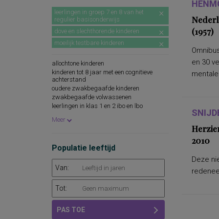
HENMO
leerlingen in groep 7 en 8 van het
Nederl
regulier basisonderwijs
(1957)
dove en slechthorende kinderen
moeilijk testbare kinderen
Omnibus
en 30 v
allochtone kinderen
kinderen tot 8 jaar met een cognitieve
mentale.
achterstand
oudere zwakbegaafde kinderen
zwakbegaafde volwassenen
leerlingen in klas 1 en 2 ibo en lbo
SNIJD
leerlingen in klas 1 mavo
Meer
Herzie
2010
Populatie leeftijd
Deze nie
Van:
redeneer
Tot:
PAS TOE