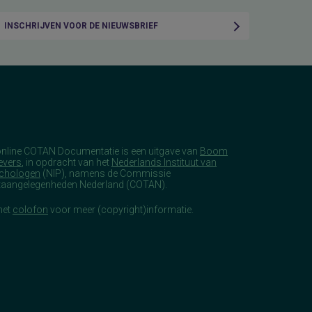
INSCHRIJVEN VOOR DE NIEUWSBRIEF
online COTAN Documentatie is een uitgave van
Boom
evers
, in opdracht van het
Nederlands Instituut van
chologen
(NIP), namens de Commissie
taangelegenheden Nederland (COTAN).
het
colofon
voor meer (copyright)informatie.