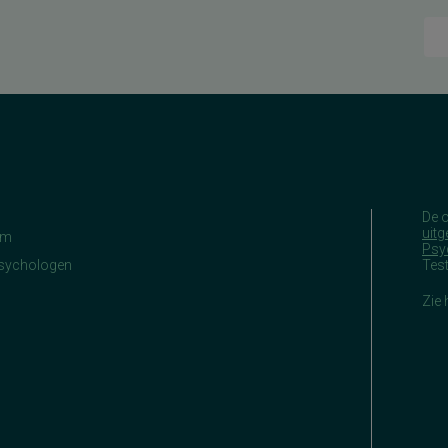
De 
uitg
am
Psy
Psychologen
Tes
Zie 