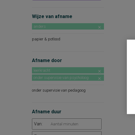
Wijze van afname
anders
papier & potlood
Afname door
leerkracht
onder supervisie van psycholoog
onder supervisie van pedagoog
Afname duur
Van: