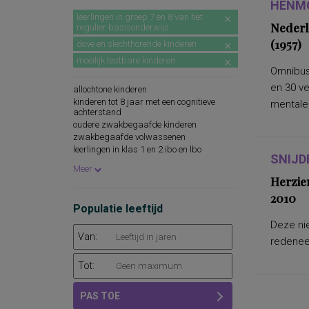
HENMO
leerlingen in groep 7 en 8 van het
Nederl
regulier basisonderwijs
(1957)
dove en slechthorende kinderen
moeilijk testbare kinderen
Omnibus
en 30 v
allochtone kinderen
kinderen tot 8 jaar met een cognitieve
mentale.
achterstand
oudere zwakbegaafde kinderen
zwakbegaafde volwassenen
leerlingen in klas 1 en 2 ibo en lbo
SNIJD
leerlingen in klas 1 mavo
Meer
Herzie
2010
Populatie leeftijd
Deze nie
Van:
redeneer
Tot:
PAS TOE