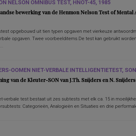
N NELSON OMNIBUS TEST, HNOT-45, 1985
andse bewerking van de Henmon Nelson Test of Mental A
test opgebouwd uit tien typen opgaven met vierkeuze antwoordmoge
erbale opgaven. Twee voorbeelditems.De test kan gebruikt worden 
..
ERS-OOMEN NIET-VERBALE INTELLIGENTIETEST, SON-
ning van de Kleuter-SON van J.Th. Snijders en N. Snijd
t-verbale test bestaat uit zes subtests met elk ca. 15 in moeilijkh
subtests: Categorieën, Analogieën en Situaties en drie performale