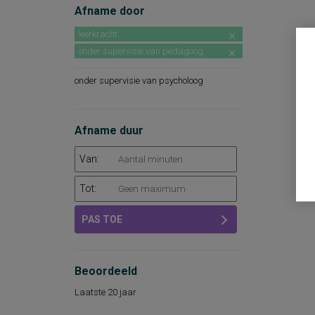
Afname door
leerkracht
onder supervisie van pedagoog
onder supervisie van psycholoog
Afname duur
Van:
Tot:
PAS TOE
Beoordeeld
Laatste 20 jaar