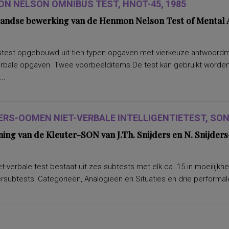
N NELSON OMNIBUS TEST, HNOT-45, 1985
andse bewerking van de Henmon Nelson Test of Mental A
test opgebouwd uit tien typen opgaven met vierkeuze antwoordmoge
erbale opgaven. Twee voorbeelditems.De test kan gebruikt worden 
..
ERS-OOMEN NIET-VERBALE INTELLIGENTIETEST, SON-
ning van de Kleuter-SON van J.Th. Snijders en N. Snijd
t-verbale test bestaat uit zes subtests met elk ca. 15 in moeilijkh
subtests: Categorieën, Analogieën en Situaties en drie performale