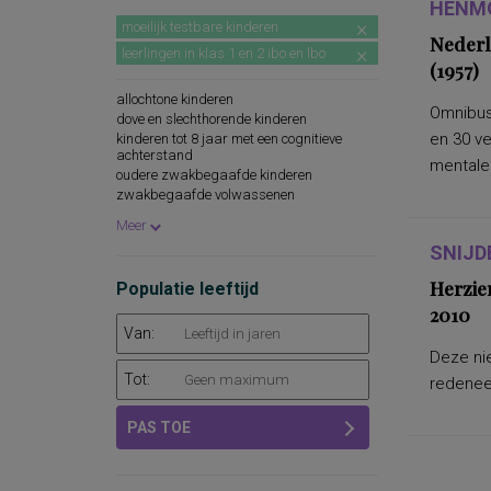
HENMO
moeilijk testbare kinderen
Nederl
leerlingen in klas 1 en 2 ibo en lbo
(1957)
allochtone kinderen
Omnibus
dove en slechthorende kinderen
en 30 v
kinderen tot 8 jaar met een cognitieve
achterstand
mentale.
oudere zwakbegaafde kinderen
zwakbegaafde volwassenen
leerlingen in groep 7 en 8 van het regulier
Meer
basisonderwijs
SNIJD
leerlingen in klas 1 mavo
Herzie
Populatie leeftijd
2010
Van:
Deze nie
Tot:
redeneer
PAS TOE