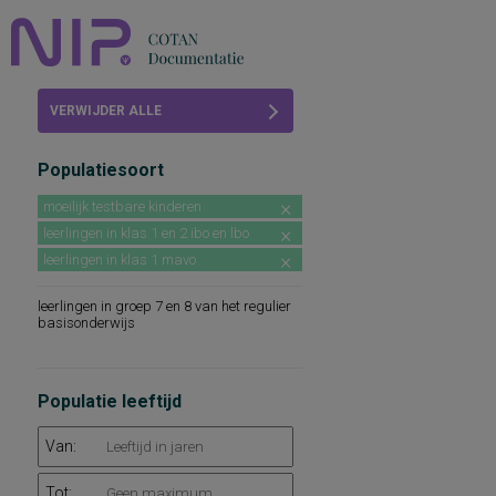
Home
VERWIJDER ALLE
Beoordelingen
FILTERS
Populatiesoort
COTAN
moeilijk testbare kinderen
Abonneren
leerlingen in klas 1 en 2 ibo en lbo
leerlingen in klas 1 mavo
FAQ
leerlingen in groep 7 en 8 van het regulier
basisonderwijs
Populatie leeftijd
Van:
Tot: