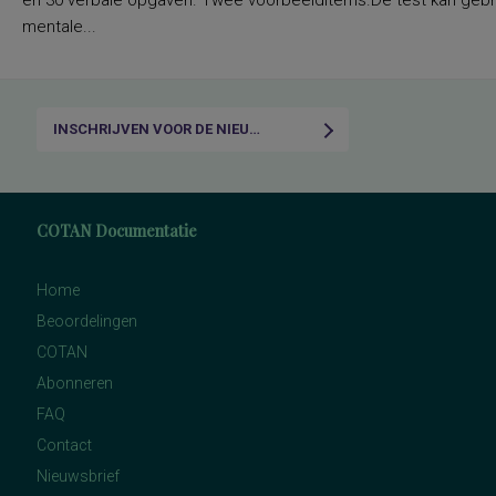
en 30 verbale opgaven. Twee voorbeelditems.De test kan gebru
mentale...
INSCHRIJVEN VOOR DE NIEUWSBRIEF
COTAN Documentatie
Home
Beoordelingen
COTAN
Abonneren
FAQ
Contact
Nieuwsbrief