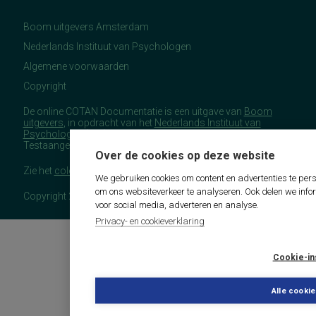
Boom uitgevers Amsterdam
Nederlands Instituut van Psychologen
Algemene voorwaarden
Copyright
De online COTAN Documentatie is een uitgave van
Boom
uitgevers
, in opdracht van het
Nederlands Instituut van
Psychologen
(NIP), namens de Commissie
Testaangelegenheden Nederland (COTAN).
Over de cookies op deze website
Zie het
colofon
voor meer (copyright)informatie.
We gebruiken cookies om content en advertenties te pers
om ons websiteverkeer te analyseren. Ook delen we info
Copyright 2026 - COTAN Documentatie
voor social media, adverteren en analyse.
Privacy- en cookieverklaring
Cookie-in
Alle cooki