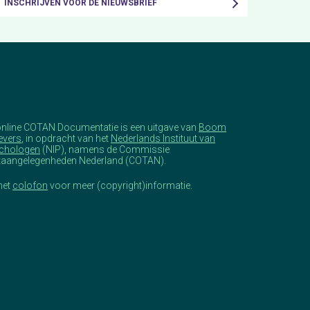
INSCHRIJVEN VOOR DE NIEUWSBRIEF
online COTAN Documentatie is een uitgave van
Boom
evers
, in opdracht van het
Nederlands Instituut van
chologen
(NIP), namens de Commissie
taangelegenheden Nederland (COTAN).
het
colofon
voor meer (copyright)informatie.