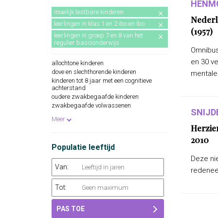
HENMO
moeilijk testbare kinderen
Nederl
leerlingen in klas 1 en 2 ibo en lbo
(1957)
leerlingen in groep 7 en 8 van het
regulier basisonderwijs
Omnibus
en 30 v
allochtone kinderen
dove en slechthorende kinderen
mentale.
kinderen tot 8 jaar met een cognitieve
achterstand
oudere zwakbegaafde kinderen
zwakbegaafde volwassenen
SNIJD
leerlingen in klas 1 mavo
Meer
Herzie
2010
Populatie leeftijd
Deze nie
Van:
redeneer
Tot:
PAS TOE