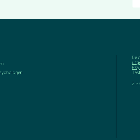
De 
uitg
am
Psy
Psychologen
Tes
Zie 