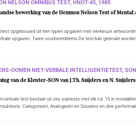
N NELSON OMNIBUS TEST, HNOT-45, 1985
andse bewerking van de Henmon Nelson Test of Mental A
test opgebouwd uit tien typen opgaven met vierkeuze antwoordmoge
erbale opgaven. Twee voorbeelditems.De test kan gebruikt worden 
..
ERS-OOMEN NIET-VERBALE INTELLIGENTIETEST, SON-
ning van de Kleuter-SON van J.Th. Snijders en N. Snijd
t-verbale test bestaat uit zes subtests met elk ca. 15 in moeilijkh
subtests: Categorieën, Analogieën en Situaties en drie performale