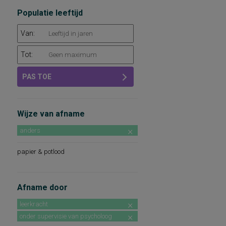
Populatie leeftijd
Van:
Tot:
PAS TOE
Wijze van afname
anders
papier & potlood
Afname door
leerkracht
onder supervisie van psycholoog