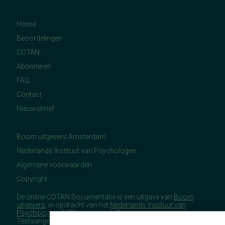
Home
Beoordelingen
COTAN
Abonneren
FAQ
Contact
Nieuwsbrief
Boom uitgevers Amsterdam
Nederlands Instituut van Psychologen
Algemene voorwaarden
Copyright
De online COTAN Documentatie is een uitgave van
Boom
uitgevers
, in opdracht van het
Nederlands Instituut van
Psychologen
(NIP), namens de Commissie
Testaangelegenheden Nederland (COTAN).