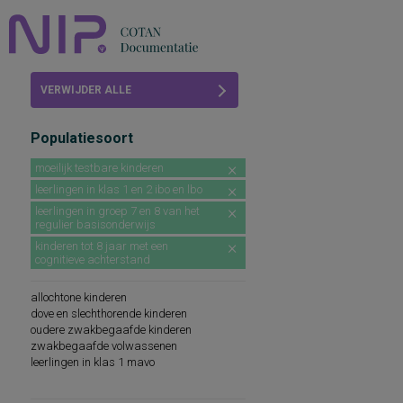
Home
VERWIJDER ALLE
Beoordelingen
FILTERS
Populatiesoort
COTAN
moeilijk testbare kinderen
Abonneren
leerlingen in klas 1 en 2 ibo en lbo
leerlingen in groep 7 en 8 van het
FAQ
regulier basisonderwijs
kinderen tot 8 jaar met een
cognitieve achterstand
allochtone kinderen
dove en slechthorende kinderen
oudere zwakbegaafde kinderen
zwakbegaafde volwassenen
leerlingen in klas 1 mavo