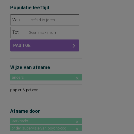
Populatie leeftijd
Van:
Tot:
PAS TOE
Wijze van afname
anders
papier & potlood
Afname door
leerkracht
onder supervisie van psycholoog