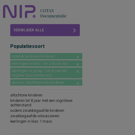
Home
VERWIJDER ALLE
Beoordelingen
FILTERS
Populatiesoort
COTAN
moeilijk testbare kinderen
Abonneren
leerlingen in klas 1 en 2 ibo en lbo
leerlingen in groep 7 en 8 van het
FAQ
regulier basisonderwijs
dove en slechthorende kinderen
allochtone kinderen
kinderen tot 8 jaar met een cognitieve
achterstand
oudere zwakbegaafde kinderen
zwakbegaafde volwassenen
leerlingen in klas 1 mavo