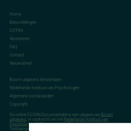
Home
Beoordelingen
COTAN
Abonneren
FAQ
Contact
Nieuwsbrief
Boom uitgevers Amsterdam
Nederlands Instituut van Psychologen
Algemene voorwaarden
Copyright
De online COTAN Documentatie is een uitgave van
Boom
uitgevers
, in opdracht van het
Nederlands Instituut van
Psychologen
(NIP), namens de Commissie
Testaangelegenheden Nederland (COTAN).