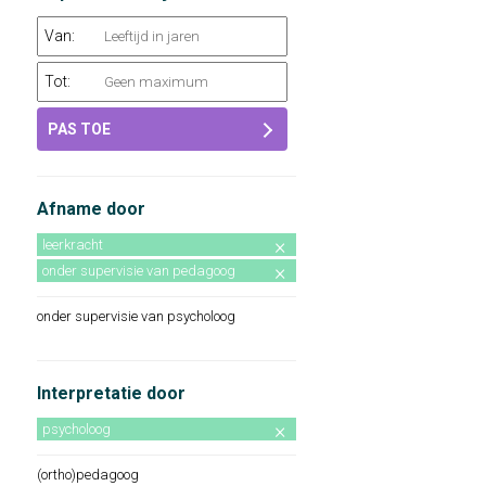
Van:
Tot:
PAS TOE
Afname door
leerkracht
onder supervisie van pedagoog
onder supervisie van psycholoog
Interpretatie door
psycholoog
(ortho)pedagoog