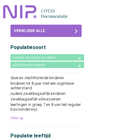
Home
VERWIJDER ALLE
Beoordelingen
FILTERS
Populatiesoort
COTAN
moeilijk testbare kinderen
Abonneren
allochtone kinderen
FAQ
dove en slechthorende kinderen
kinderen tot 8 jaar met een cognitieve
achterstand
oudere zwakbegaafde kinderen
zwakbegaafde volwassenen
leerlingen in groep 7 en 8 van het regulier
basisonderwijs
leerlingen in klas 1 en 2 ibo en lbo
Meer
leerlingen in klas 1 mavo
Populatie leeftijd