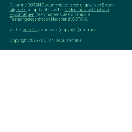
De online COTAN Documentatie is een uitgave van
Boom
uitgevers
, in opdracht van het
Nederlands Instituut van
Psychologen
(NIP), namens de Commissie
Testaangelegenheden Nederland (COTAN).
Zie het
colofon
voor meer (copyright)informatie.
Copyright 2026 - COTAN Documentatie