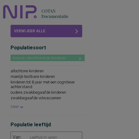
Home
VERWIJDER ALLE
Beoordelingen
FILTERS
Populatiesoort
COTAN
dove en slechthorende kinderen
Abonneren
allochtone kinderen
FAQ
moeilijk testbare kinderen
kinderen tot 8 jaar met een cognitieve
achterstand
oudere zwakbegaafde kinderen
zwakbegaafde volwassenen
leerlingen in groep 7 en 8 van het regulier
Meer
basisonderwijs
leerlingen in klas 1 en 2 ibo en lbo
leerlingen in klas 1 mavo
Populatie leeftijd
Van: