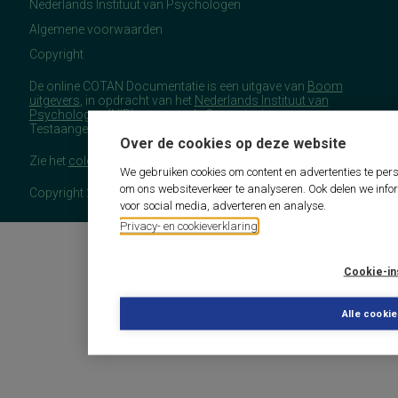
Nederlands Instituut van Psychologen
Algemene voorwaarden
Copyright
De online COTAN Documentatie is een uitgave van
Boom
uitgevers
, in opdracht van het
Nederlands Instituut van
Psychologen
(NIP), namens de Commissie
Testaangelegenheden Nederland (COTAN).
Over de cookies op deze website
Zie het
colofon
voor meer (copyright)informatie.
We gebruiken cookies om content en advertenties te pers
om ons websiteverkeer te analyseren. Ook delen we info
Copyright 2026 - COTAN Documentatie
voor social media, adverteren en analyse.
Privacy- en cookieverklaring
Cookie-in
Alle cooki