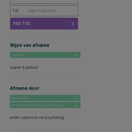
Tot:
PAS TOE
Wijze van afname
anders
papier & potlood
Afname door
leerkracht
onder supervisie van pedagoog
onder supervisie van psycholoog