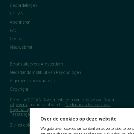
Beoordelingen
COTAN
Abonneren
FAQ
Contact
Nieuwsbrief
Boom uitgevers Amsterdam
Nederlands Instituut van Psychologen
Algemene voorwaarden
Copyright
De online COTAN Documentatie is een uitgave van
Boom
uitgevers
, in opdracht van het
Nederlands Instituut van
Psychologen
(NIP), namens de Commissie
Testaangelegenheden Nederland (COTAN).
Over de cookies op deze website
Zie het
colofon
voor meer (copyright)informatie.
We gebruiken cookies om content en advertenties te pers
om ons websiteverkeer te analyseren. Ook delen we info