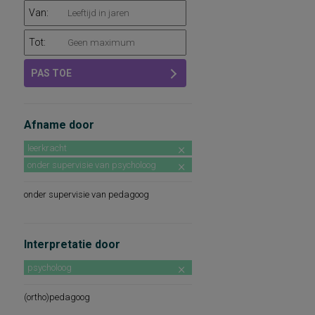
Van:
Tot:
PAS TOE
Afname door
leerkracht
onder supervisie van psycholoog
onder supervisie van pedagoog
Interpretatie door
psycholoog
(ortho)pedagoog