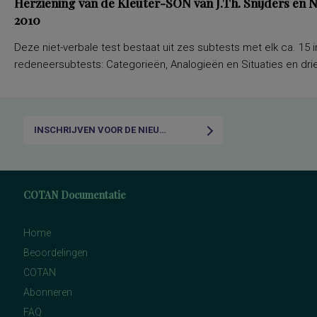
Herziening van de Kleuter-SON van J.Th. Snijders en
2010
Deze niet-verbale test bestaat uit zes subtests met elk ca. 15 i
redeneersubtests: Categorieën, Analogieën en Situaties en drie
INSCHRIJVEN VOOR DE NIEUWSBRIEF
COTAN Documentatie
Home
Beoordelingen
COTAN
Abonneren
FAQ