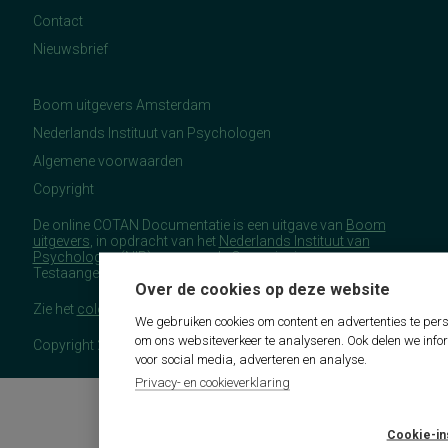
Contact
Nieuwsbrief
Boom uitgevers Amsterdam
Nederlands Instituut van Psychologen
Algemene voorwaarden
Copyright
De online COTAN Documentatie is een uitgave van
Boom
uitgevers
, in opdracht van het
Nederlands Instituut van
Psychologen
(NIP), namens de Commissie
Testaangelegenheden Nederland (COTAN).
Over de cookies op deze website
Zie het
colofon
voor meer (copyright)informatie.
We gebruiken cookies om content en advertenties te pers
om ons websiteverkeer te analyseren. Ook delen we info
Copyright 2026 - COTAN Documentatie
voor social media, adverteren en analyse.
Privacy- en cookieverklaring
Cookie-in