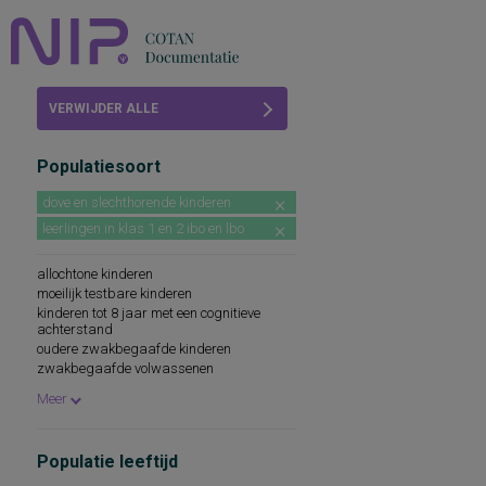
Home
VERWIJDER ALLE
Beoordelingen
FILTERS
Populatiesoort
COTAN
dove en slechthorende kinderen
Abonneren
leerlingen in klas 1 en 2 ibo en lbo
FAQ
allochtone kinderen
moeilijk testbare kinderen
kinderen tot 8 jaar met een cognitieve
achterstand
oudere zwakbegaafde kinderen
zwakbegaafde volwassenen
leerlingen in groep 7 en 8 van het regulier
Meer
basisonderwijs
leerlingen in klas 1 mavo
Populatie leeftijd