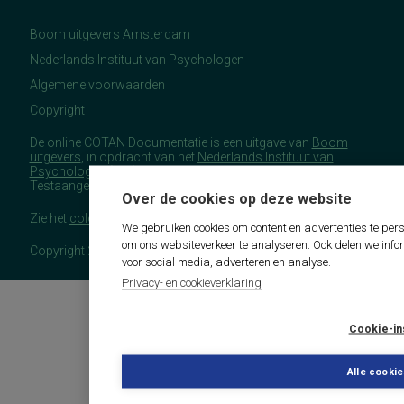
Boom uitgevers Amsterdam
Nederlands Instituut van Psychologen
Algemene voorwaarden
Copyright
De online COTAN Documentatie is een uitgave van
Boom
uitgevers
, in opdracht van het
Nederlands Instituut van
Psychologen
(NIP), namens de Commissie
Testaangelegenheden Nederland (COTAN).
Over de cookies op deze website
Zie het
colofon
voor meer (copyright)informatie.
We gebruiken cookies om content en advertenties te pers
om ons websiteverkeer te analyseren. Ook delen we info
Copyright 2026 - COTAN Documentatie
voor social media, adverteren en analyse.
Privacy- en cookieverklaring
Cookie-in
Alle cooki