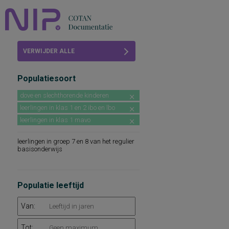
Home
VERWIJDER ALLE
Beoordelingen
FILTERS
Populatiesoort
COTAN
dove en slechthorende kinderen
Abonneren
leerlingen in klas 1 en 2 ibo en lbo
leerlingen in klas 1 mavo
FAQ
leerlingen in groep 7 en 8 van het regulier
basisonderwijs
Populatie leeftijd
Van:
Tot: