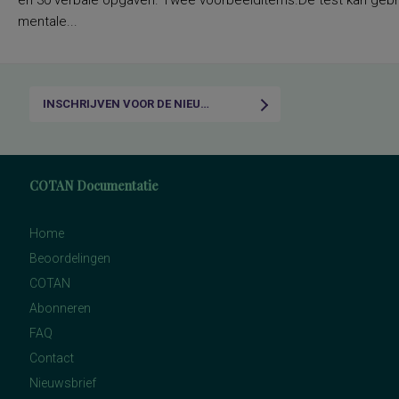
en 30 verbale opgaven. Twee voorbeelditems.De test kan gebru
mentale...
INSCHRIJVEN VOOR DE NIEUWSBRIEF
COTAN Documentatie
Home
Beoordelingen
COTAN
Abonneren
FAQ
Contact
Nieuwsbrief