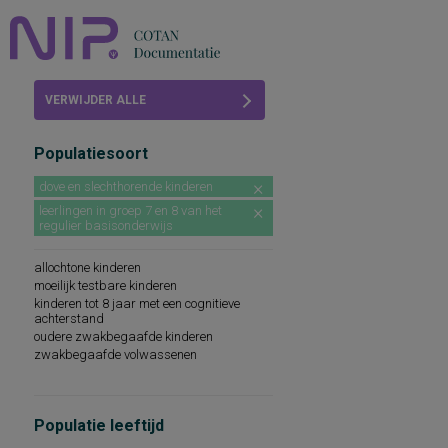
Home
VERWIJDER ALLE
Beoordelingen
FILTERS
Populatiesoort
COTAN
dove en slechthorende kinderen
Abonneren
leerlingen in groep 7 en 8 van het
regulier basisonderwijs
FAQ
allochtone kinderen
moeilijk testbare kinderen
kinderen tot 8 jaar met een cognitieve
achterstand
oudere zwakbegaafde kinderen
zwakbegaafde volwassenen
Populatie leeftijd