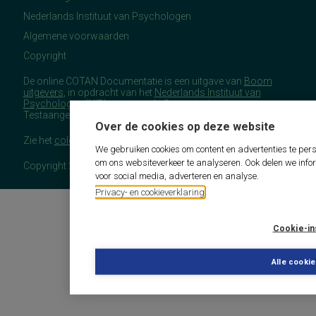
Nederlands Instituut van Psychologen
Algemene voorwaarden
Copyright
De online COTAN Documentatie is een uitgave van
Boom
uitgevers
, in opdracht van het
Nederlands Instituut van
Psychologen
(NIP), namens de Commissie
Testaangelegenheden Nederland (COTAN).
Over de cookies op deze website
Zie het
colofon
voor meer (copyright)informatie.
We gebruiken cookies om content en advertenties te pers
om ons websiteverkeer te analyseren. Ook delen we info
Copyright 2026 - COTAN Documentatie
voor social media, adverteren en analyse.
Privacy- en cookieverklaring
Cookie-in
Alle cooki