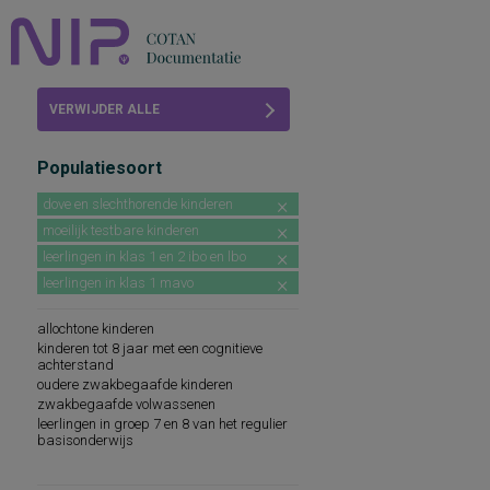
Home
VERWIJDER ALLE
Beoordelingen
FILTERS
Populatiesoort
COTAN
dove en slechthorende kinderen
Abonneren
moeilijk testbare kinderen
leerlingen in klas 1 en 2 ibo en lbo
FAQ
leerlingen in klas 1 mavo
allochtone kinderen
kinderen tot 8 jaar met een cognitieve
achterstand
oudere zwakbegaafde kinderen
zwakbegaafde volwassenen
leerlingen in groep 7 en 8 van het regulier
basisonderwijs