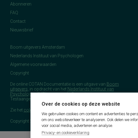
Abonneren
FAQ
Contact
Nieuwsbrief
Boom uitgevers Amsterdam
Nederlands Instituut van Psychologen
Algemene voorwaarden
Copyright
De online COTAN Documentatie is een uitgave van
Boom
uitgevers
, in opdracht van het
Nederlands Instituut van
Psychologen
(NIP), namens de Commissie
Testaangelegenheden Nederland (COTAN).
Over de cookies op deze website
Zie het
colofon
voor meer (copyright)informatie.
We gebruiken cookies om content en advertenties te pers
om ons websiteverkeer te analyseren. Ook delen we info
Copyright 2026 - COTAN Documentatie
voor social media, adverteren en analyse.
Privacy- en cookieverklaring