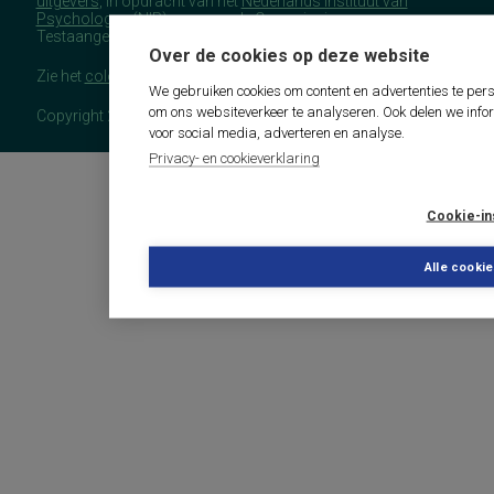
uitgevers
, in opdracht van het
Nederlands Instituut van
Psychologen
(NIP), namens de Commissie
Testaangelegenheden Nederland (COTAN).
Over de cookies op deze website
Zie het
colofon
voor meer (copyright)informatie.
We gebruiken cookies om content en advertenties te pers
om ons websiteverkeer te analyseren. Ook delen we info
Copyright 2026 - COTAN Documentatie
voor social media, adverteren en analyse.
Privacy- en cookieverklaring
Cookie-in
Alle cooki