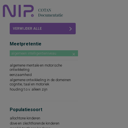
Home
VERWIJDER ALLE
Beoordelingen
FILTERS
Meetpretentie
COTAN
algemeen intelligentieniveau
Abonneren
algemene mentale en motorische
ontwikkeling
FAQ
eenzaamheid
algemene ontwikkeling in de domeinen
cognitie, taal en motoriek
houding t.o.v. alleen zijn
Populatiesoort
allochtone kinderen
dove en slechthorende kinderen