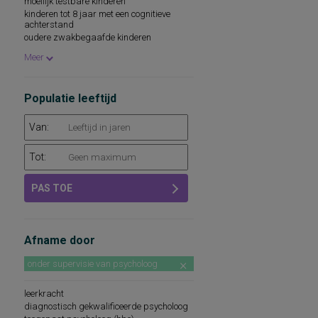
moeilijk testbare kinderen
kinderen tot 8 jaar met een cognitieve
achterstand
oudere zwakbegaafde kinderen
zwakbegaafde volwassenen
Meer
leerlingen in klas 1 t/m 3 van het regulier
voortgezet onderwijs
leerlingen in groep 7 en 8 van het regulier
basisonderwijs
Populatie leeftijd
leerlingen in groep 7 en 8 van het speciaal
basisonderwijs
Van:
Tot:
PAS TOE
Afname door
onder supervisie van psycholoog
leerkracht
diagnostisch gekwalificeerde psycholoog