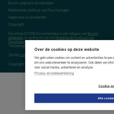
Boom uitgevers Amsterdam
Nederlands Instituut van Psychologen
Algemene voorwaarden
Copyright
De online COTAN Documentatie is een uitgave van
Boom
uitgevers
, in opdracht van het
Nederlands Instituut van
Psychologen
(NIP), namens de Commissie
Testaangelegenheden Nederland (COTAN).
Over de cookies op deze website
Zie het
colofon
voor meer (copyright)informatie.
We gebruiken cookies om content en advertenties te pers
om ons websiteverkeer te analyseren. Ook delen we info
Copyright 2026 - COTAN Documentatie
voor social media, adverteren en analyse.
Privacy- en cookieverklaring
Cookie-in
Alle cooki