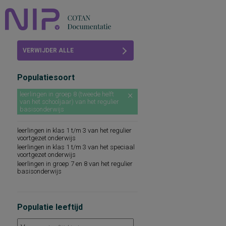
Home
VERWIJDER ALLE
Beoordelingen
FILTERS
Populatiesoort
COTAN
leerlingen in groep 8 (tweede helft
van het schooljaar) van het regulier
Abonneren
basisonderwijs
FAQ
leerlingen in klas 1 t/m 3 van het regulier
voortgezet onderwijs
leerlingen in klas 1 t/m 3 van het speciaal
voortgezet onderwijs
leerlingen in groep 7 en 8 van het regulier
basisonderwijs
Populatie leeftijd