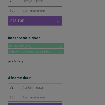
Van:
Tot:
PAS TOE
Interpretatie door
(ortho)pedagoog
school- en beroepskeuzeadviseur
psycholoog
Afname duur
Van:
Tot: