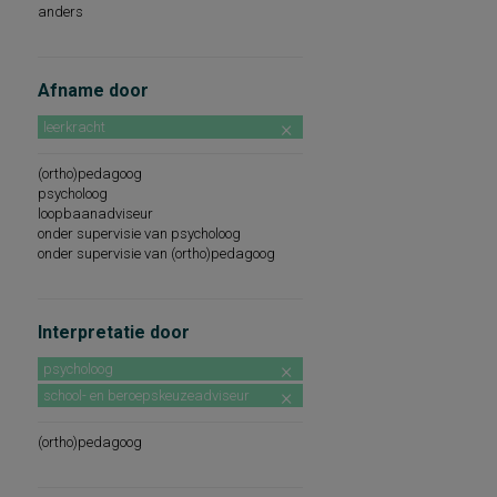
anders
Afname door
leerkracht
(ortho)pedagoog
psycholoog
loopbaanadviseur
onder supervisie van psycholoog
onder supervisie van (ortho)pedagoog
Interpretatie door
psycholoog
school- en beroepskeuzeadviseur
(ortho)pedagoog