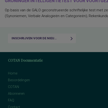
GRONINGER INTELLIGENTIETEST VOOR VOORTGEZE
Op basis van de GALO geconstrueerde schriftelijke test met zev
(Synoniemen, Verbale Analogieën en Categorieën); Rekenkundige I
INSCHRIJVEN VOOR DE NIEUWSBRIEF
COTAN Documentatie
Home
Beoordelingen
COTAN
Abonneren
FAQ
Contact