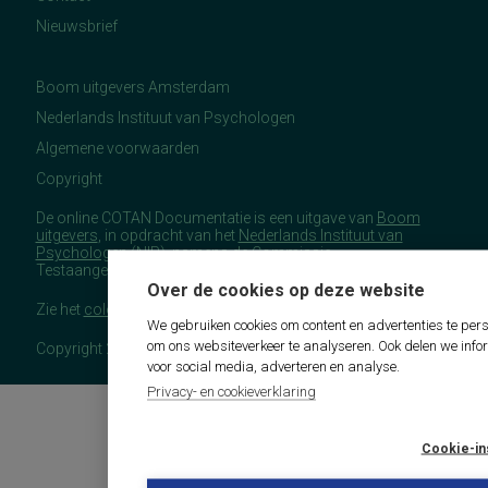
Nieuwsbrief
Boom uitgevers Amsterdam
Nederlands Instituut van Psychologen
Algemene voorwaarden
Copyright
De online COTAN Documentatie is een uitgave van
Boom
uitgevers
, in opdracht van het
Nederlands Instituut van
Psychologen
(NIP), namens de Commissie
Testaangelegenheden Nederland (COTAN).
Over de cookies op deze website
Zie het
colofon
voor meer (copyright)informatie.
We gebruiken cookies om content en advertenties te pers
om ons websiteverkeer te analyseren. Ook delen we info
Copyright 2026 - COTAN Documentatie
voor social media, adverteren en analyse.
Privacy- en cookieverklaring
Cookie-in