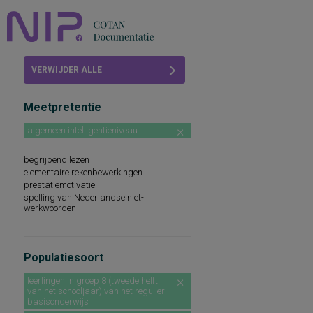
Home
VERWIJDER ALLE
Beoordelingen
FILTERS
Meetpretentie
COTAN
algemeen intelligentieniveau
Abonneren
begrijpend lezen
FAQ
elementaire rekenbewerkingen
prestatiemotivatie
spelling van Nederlandse niet-
werkwoorden
Populatiesoort
leerlingen in groep 8 (tweede helft
van het schooljaar) van het regulier
basisonderwijs