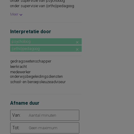
onder supervisie van psycholoog
onder supervisie van (ortho)pedagoog
beroepskeuzeadviseur
Meer
Interpretatie door
psycholoog
(ortho)pedagoog
gedragswetenschapper
leerkracht
medewerker
onderwijsbegeleidingsdiensten
school- en beroepskeuzeadviseur
Afname duur
Van:
Tot: