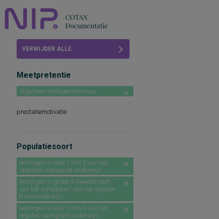
Home
VERWIJDER ALLE
Beoordelingen
FILTERS
Meetpretentie
COTAN
algemeen intelligentieniveau
Abonneren
prestatiemotivatie
FAQ
Populatiesoort
leerlingen in klas 1 t/m 3 van het
speciaal voortgezet onderwijs
leerlingen in groep 8 (tweede helft
van het schooljaar) van het regulier
basisonderwijs
leerlingen in klas 1 t/m 3 van het
regulier voortgezet onderwijs