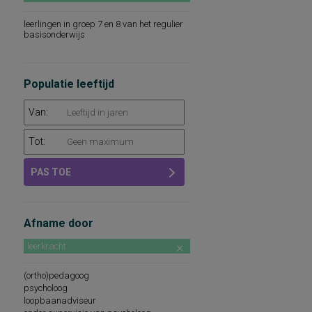
leerlingen in groep 7 en 8 van het regulier
basisonderwijs
Populatie leeftijd
Van:
Tot:
PAS TOE
Afname door
leerkracht
(ortho)pedagoog
psycholoog
loopbaanadviseur