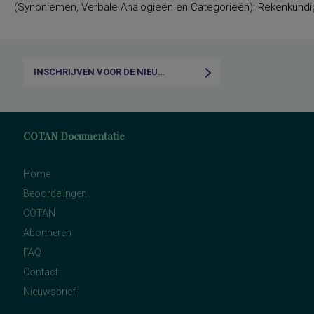
(Synoniemen, Verbale Analogieën en Categorieën); Rekenkundige I
INSCHRIJVEN VOOR DE NIEUWSBRIEF
COTAN Documentatie
Home
Beoordelingen
COTAN
Abonneren
FAQ
Contact
Nieuwsbrief