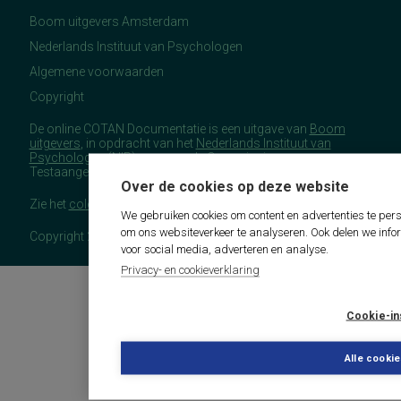
Boom uitgevers Amsterdam
Nederlands Instituut van Psychologen
Algemene voorwaarden
Copyright
De online COTAN Documentatie is een uitgave van
Boom
uitgevers
, in opdracht van het
Nederlands Instituut van
Psychologen
(NIP), namens de Commissie
Testaangelegenheden Nederland (COTAN).
Over de cookies op deze website
Zie het
colofon
voor meer (copyright)informatie.
We gebruiken cookies om content en advertenties te pers
om ons websiteverkeer te analyseren. Ook delen we info
Copyright 2026 - COTAN Documentatie
voor social media, adverteren en analyse.
Privacy- en cookieverklaring
Cookie-in
Alle cooki