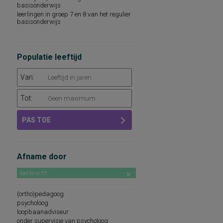
basisonderwijs
leerlingen in groep 7 en 8 van het regulier
basisonderwijs
Populatie leeftijd
Van:
Tot:
PAS TOE
Afname door
leerkracht
(ortho)pedagoog
psycholoog
loopbaanadviseur
onder supervisie van psycholoog