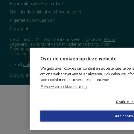
Boom uitgevers Amsterdam
Nederlands Instituut van Psychologen
Algemene voorwaarden
Copyright
De online COTAN Documentatie is een uitgave van
Boom
uitgevers
, in opdracht van het
Nederlands Instituut van
Psychologen
(NIP), namens de Commissie
Testaangelegenheden Nederland (COTAN).
Over de cookies op deze website
Zie het
colofon
voor meer (copyright)informatie.
We gebruiken cookies om content en advertenties te pers
om ons websiteverkeer te analyseren. Ook delen we info
Copyright 2026 - COTAN Documentatie
voor social media, adverteren en analyse.
Privacy- en cookieverklaring
Cookie-in
Alle cooki