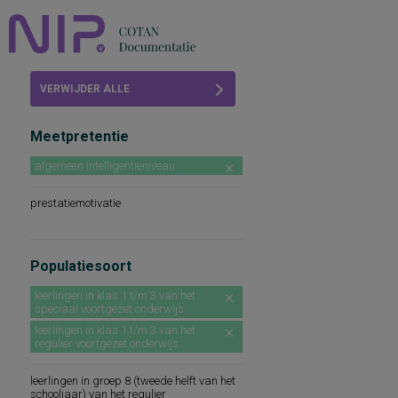
Home
VERWIJDER ALLE
Beoordelingen
FILTERS
Meetpretentie
COTAN
algemeen intelligentieniveau
Abonneren
prestatiemotivatie
FAQ
Populatiesoort
leerlingen in klas 1 t/m 3 van het
speciaal voortgezet onderwijs
leerlingen in klas 1 t/m 3 van het
regulier voortgezet onderwijs
leerlingen in groep 8 (tweede helft van het
schooljaar) van het regulier