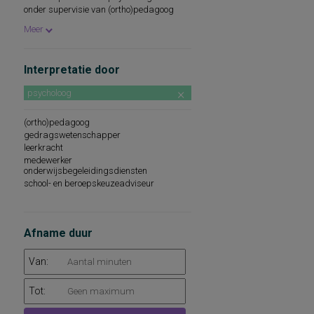
onder supervisie van (ortho)pedagoog
beroepskeuzeadviseur
Meer
Interpretatie door
psycholoog
(ortho)pedagoog
gedragswetenschapper
leerkracht
medewerker
onderwijsbegeleidingsdiensten
school- en beroepskeuzeadviseur
Afname duur
Van:
Tot: