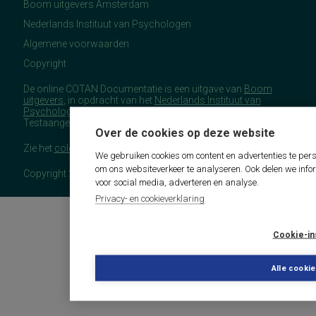
Boom uitgevers Amsterdam
Nederlands Instituut van Psychologen
Algemene voorwaarden
Copyright
De online COTAN Documentatie is een uitgave van
Boom
uitgevers
, in opdracht van het
Nederlands Instituut van
Psychologen
(NIP), namens de Commissie
Testaangelegenheden Nederland (COTAN).
Over de cookies op deze website
Zie het
colofon
voor meer (copyright)informatie.
We gebruiken cookies om content en advertenties te pers
om ons websiteverkeer te analyseren. Ook delen we info
Copyright 2026 - COTAN Documentatie
voor social media, adverteren en analyse.
Privacy- en cookieverklaring
Cookie-in
Alle cooki