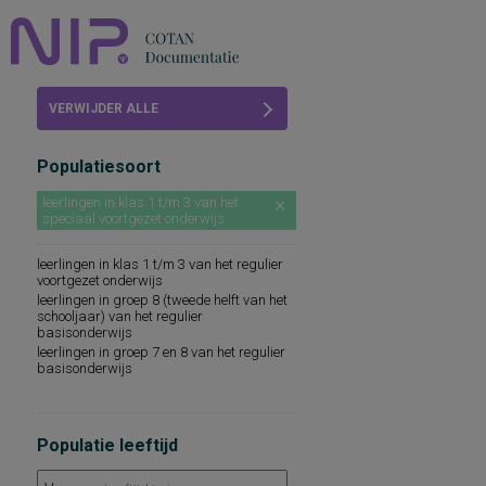
Home
VERWIJDER ALLE
Beoordelingen
FILTERS
Populatiesoort
COTAN
leerlingen in klas 1 t/m 3 van het
speciaal voortgezet onderwijs
Abonneren
leerlingen in klas 1 t/m 3 van het regulier
FAQ
voortgezet onderwijs
leerlingen in groep 8 (tweede helft van het
schooljaar) van het regulier
basisonderwijs
leerlingen in groep 7 en 8 van het regulier
basisonderwijs
Populatie leeftijd