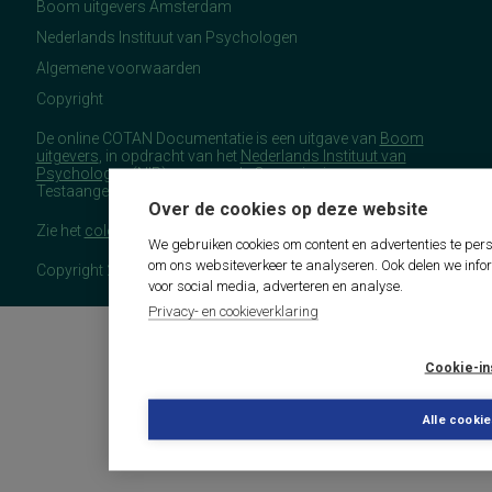
Boom uitgevers Amsterdam
Nederlands Instituut van Psychologen
Algemene voorwaarden
Copyright
De online COTAN Documentatie is een uitgave van
Boom
uitgevers
, in opdracht van het
Nederlands Instituut van
Psychologen
(NIP), namens de Commissie
Testaangelegenheden Nederland (COTAN).
Over de cookies op deze website
Zie het
colofon
voor meer (copyright)informatie.
We gebruiken cookies om content en advertenties te pers
om ons websiteverkeer te analyseren. Ook delen we info
Copyright 2026 - COTAN Documentatie
voor social media, adverteren en analyse.
Privacy- en cookieverklaring
Cookie-in
Alle cooki