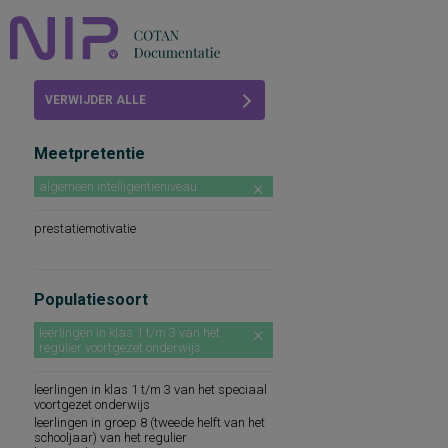
Home
VERWIJDER ALLE
Beoordelingen
FILTERS
Meetpretentie
COTAN
algemeen intelligentieniveau
Abonneren
prestatiemotivatie
FAQ
Populatiesoort
leerlingen in klas 1 t/m 3 van het
regulier voortgezet onderwijs
leerlingen in klas 1 t/m 3 van het speciaal
voortgezet onderwijs
leerlingen in groep 8 (tweede helft van het
schooljaar) van het regulier