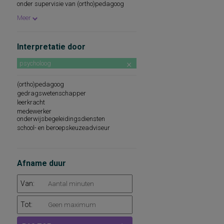
onder supervisie van (ortho)pedagoog
beroepskeuzeadviseur
Meer
Interpretatie door
psycholoog
(ortho)pedagoog
gedragswetenschapper
leerkracht
medewerker
onderwijsbegeleidingsdiensten
school- en beroepskeuzeadviseur
Afname duur
Van:
Tot: