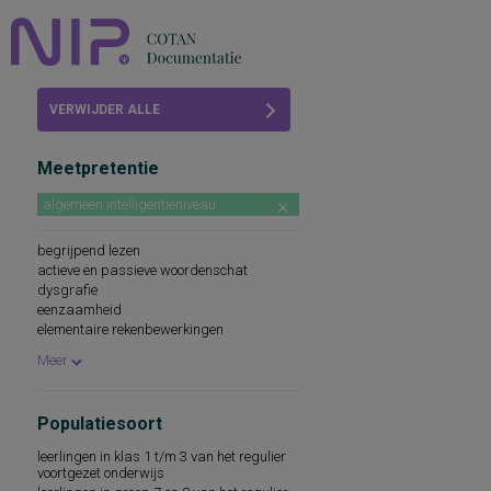
Home
VERWIJDER ALLE
Beoordelingen
FILTERS
Meetpretentie
COTAN
algemeen intelligentieniveau
Abonneren
begrijpend lezen
FAQ
actieve en passieve woordenschat
dysgrafie
eenzaamheid
elementaire rekenbewerkingen
elementaire rekenkennis
Meer
hiaten in de beheersing van
spellingleerstof
informatieverwerking, sensorische
Populatiesoort
leeswoordenschat
mondelinge taalvaardigheid
leerlingen in klas 1 t/m 3 van het regulier
motivatie-oriëntatie: vier gedragsaspecten
voortgezet onderwijs
van motivatie