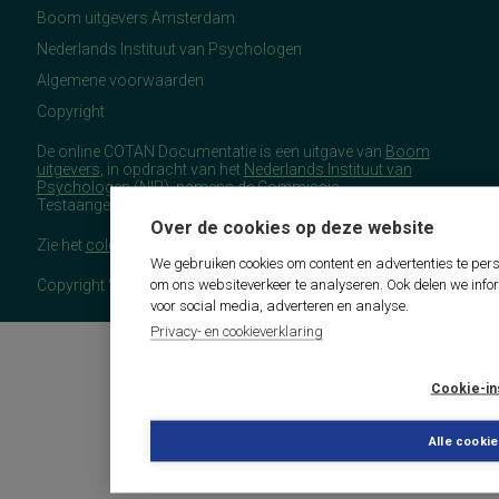
Boom uitgevers Amsterdam
Nederlands Instituut van Psychologen
Algemene voorwaarden
Copyright
De online COTAN Documentatie is een uitgave van
Boom
uitgevers
, in opdracht van het
Nederlands Instituut van
Psychologen
(NIP), namens de Commissie
Testaangelegenheden Nederland (COTAN).
Over de cookies op deze website
Zie het
colofon
voor meer (copyright)informatie.
We gebruiken cookies om content en advertenties te pers
om ons websiteverkeer te analyseren. Ook delen we info
Copyright 2026 - COTAN Documentatie
voor social media, adverteren en analyse.
Privacy- en cookieverklaring
Cookie-in
Alle cooki