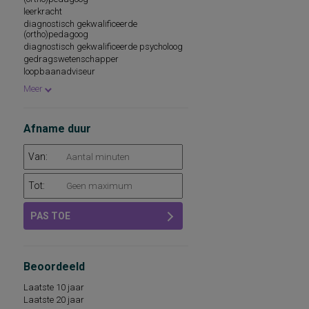
leerkracht
diagnostisch gekwalificeerde
(ortho)pedagoog
diagnostisch gekwalificeerde psycholoog
gedragswetenschapper
loopbaanadviseur
medewerker
Meer
onderwijsbegeleidingsdiensten
school- en beroepskeuzeadviseur
Afname duur
Van:
Tot:
PAS TOE
Beoordeeld
Laatste 10 jaar
Laatste 20 jaar