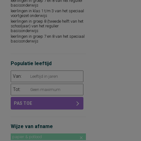
leerlingen in groep 7 en 8 van het regulier
prestatiemotivatie
basisonderwijs
spelling van Nederlandse niet-
leerlingen in klas 1 t/m 3 van het speciaal
werkwoorden
voortgezet onderwijs
algemene ontwikkeling in de domeinen
leerlingen in groep 8 (tweede helft van het
cognitie, taal en motoriek
schooljaar) van het regulier
houding t.o.v. alleen zijn
basisonderwijs
leerlingen in groep 7 en 8 van het speciaal
basisonderwijs
Populatie leeftijd
Van:
Tot:
PAS TOE
Wijze van afname
papier & potlood