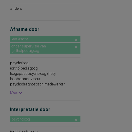
anders
Afname door
leerkracht
onder supervisie van
(ortho)pedagoog
psycholoog
(ortho)pedagoog
toegepast psycholoog (hbo)
loopbaanadviseur
psychodiagnostisch medewerker
psychologisch assistent
Meer
na certificering/cursus/ training
pedagoog
diagnostisch gekwalificeerde
Interpretatie door
professional
onder supervisie van psycholoog
psycholoog
beroepskeuzeadviseur
psychologisch medewerker
(ortho)pedagoog