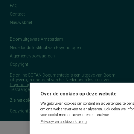
FAQ
Contact
Nieuwsbrief
Boom uitgevers Amsterdam
Nederlands Instituut van Psychologen
Algemene voorwaarden
Copyright
De online COTAN Documentatie is een uitgave van
Boom
uitgevers
, in opdracht van het
Nederlands Instituut van
Psychologen
(NIP), namens de Commissie
Testaangelegenheden Nederland (COTAN).
Over de cookies op deze website
Zie het
colofon
voor meer (copyright)informatie.
We gebruiken cookies om content en advertenties te pers
om ons websiteverkeer te analyseren. Ook delen we info
Copyright 2026 - COTAN Documentatie
voor social media, adverteren en analyse.
Privacy- en cookieverklaring