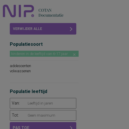
Home
VERWIJDER ALLE
Beoordelingen
FILTERS
Populatiesoort
COTAN
kinderen in de leeftijd van 6-17 jaar
Abonneren
adolescenten
FAQ
volwassenen
Populatie leeftijd
Van:
Tot:
PAS TOE