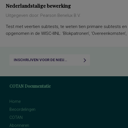
Nederlandstalige bewerking
Uitgegeven door: Pearson Benelux B.V.
Test met veertien subtests, te weten tien primaire subtests en
opgenomen in de WISC-IIINL: ‘Blokpatronen’, ‘Overeenkomsten’, ‘C
INSCHRIJVEN VOOR DE NIEUWSBRIEF
COTAN Documentatie
Home
Beoordelingen
COTAN
Abonneren