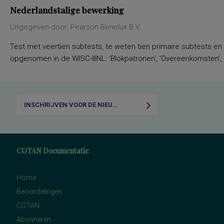
Nederlandstalige bewerking
Uitgegeven door: Pearson Benelux B.V.
Test met veertien subtests, te weten tien primaire subtests en
opgenomen in de WISC-IIINL: ‘Blokpatronen’, ‘Overeenkomsten’, ‘C
INSCHRIJVEN VOOR DE NIEUWSBRIEF
COTAN Documentatie
Home
Beoordelingen
COTAN
Abonneren