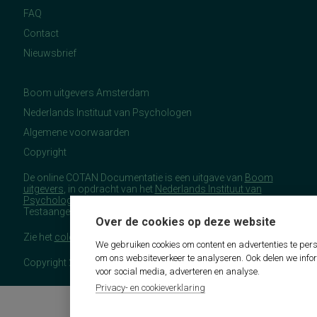
FAQ
Contact
Nieuwsbrief
Boom uitgevers Amsterdam
Nederlands Instituut van Psychologen
Algemene voorwaarden
Copyright
De online COTAN Documentatie is een uitgave van
Boom
uitgevers
, in opdracht van het
Nederlands Instituut van
Psychologen
(NIP), namens de Commissie
Testaangelegenheden Nederland (COTAN).
Over de cookies op deze website
Zie het
colofon
voor meer (copyright)informatie.
We gebruiken cookies om content en advertenties te pers
om ons websiteverkeer te analyseren. Ook delen we info
Copyright 2026 - COTAN Documentatie
voor social media, adverteren en analyse.
Privacy- en cookieverklaring