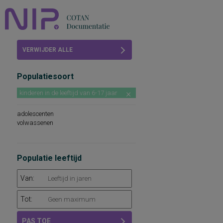
Home
VERWIJDER ALLE
Beoordelingen
FILTERS
Populatiesoort
COTAN
kinderen in de leeftijd van 6-17 jaar
Abonneren
adolescenten
FAQ
volwassenen
Populatie leeftijd
Van:
Tot:
PAS TOE