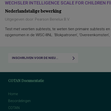
WECHSLER INTELLIGENCE SCALE FOR CHILDREN FIF
Nederlandstalige bewerking
Uitgegeven door: Pearson Benelux B.V.
Test met veertien subtests, te weten tien primaire subtests en
opgenomen in de WISC-IIINL: ‘Blokpatronen’, ‘Overeenkomsten’, ‘C
INSCHRIJVEN VOOR DE NIEUWSBRIEF
COTAN Documentatie
Home
Beoordelingen
COTAN