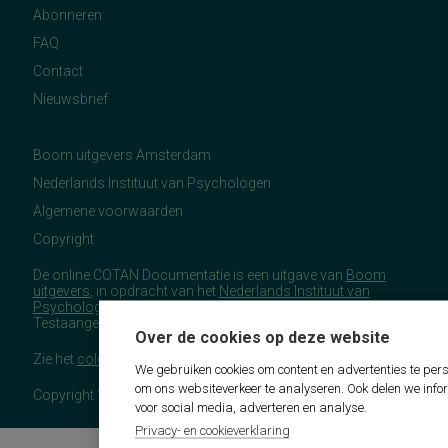
Abonneren
FAQ
Contact
Nieuwsbrief
Boom uitgevers Amsterdam
Nederlands Instituut van Psychologen
Algemene voorwaarden
Copyright
De online COTAN Documentatie is een uitgave van
Boom
uitgevers
, in opdracht van het
Nederlands Instituut van
Psychologen
(NIP), namens de Commissie
Testaangelegenheden Nederland (COTAN).
Over de cookies op deze website
Zie het
colofon
voor meer (copyright)informatie.
We gebruiken cookies om content en advertenties te pers
om ons websiteverkeer te analyseren. Ook delen we info
Copyright 2026 - COTAN Documentatie
voor social media, adverteren en analyse.
Privacy- en cookieverklaring