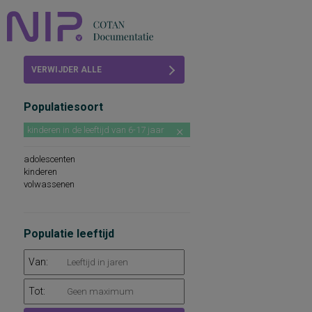
Home
VERWIJDER ALLE
Beoordelingen
FILTERS
Populatiesoort
COTAN
kinderen in de leeftijd van 6-17 jaar
Abonneren
adolescenten
FAQ
kinderen
volwassenen
Populatie leeftijd
Van:
Tot: