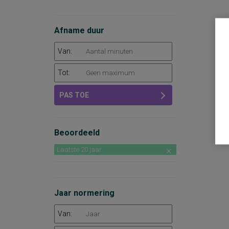
Afname duur
Van:
Tot:
PAS TOE
Beoordeeld
Laatste 20 jaar
Jaar normering
Van: