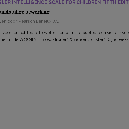
LER INTELLIGENCE SCALE FOR CHILDREN FIFTH EDITI
andstalige bewerking
ven door: Pearson Benelux B.V.
 veertien subtests, te weten tien primaire subtests en vier aanvu
n in de WISC-IIINL: ‘Blokpatronen’, ‘Overeenkomsten’, ‘Cijferreeksen