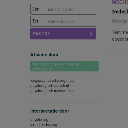
WECHS
Van:
Nederl
Uitgege
Tot:
Test met
PAS TOE
opgenome
Afname door
diagnostisch gekwalificeerde
professional
toegepast psycholoog (hbo)
psychologisch assistent
psychologisch medewerker
Interpretatie door
psycholoog
(ortho)pedagoog