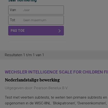
Jaar normering
Van:
Tot:
PAS TOE
Resultaten 1 t/m 1 van 1
WECHSLER INTELLIGENCE SCALE FOR CHILDREN FIF
Nederlandstalige bewerking
Uitgegeven door: Pearson Benelux B.V.
Test met veertien subtests, te weten tien primaire subtests en
opgenomen in de WISC-IIINL: ‘Blokpatronen’, ‘Overeenkomsten’, ‘C