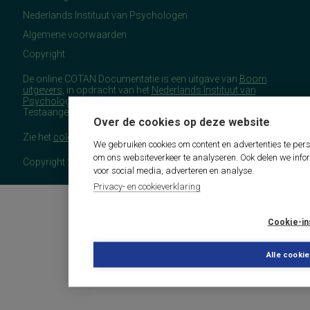
Nederlands Instituut van Psychologen
Algemene voorwaarden
Copyright
De online COTAN Documentatie is een uitgave van
Boom
uitgevers
, in opdracht van het
Nederlands Instituut van
Psychologen
(NIP), namens de Commissie
Testaangelegenheden Nederland (COTAN).
Over de cookies op deze website
Zie het
colofon
voor meer (copyright)informatie.
We gebruiken cookies om content en advertenties te pers
om ons websiteverkeer te analyseren. Ook delen we info
Copyright 2026 - COTAN Documentatie
voor social media, adverteren en analyse.
Privacy- en cookieverklaring
Cookie-in
Alle cooki