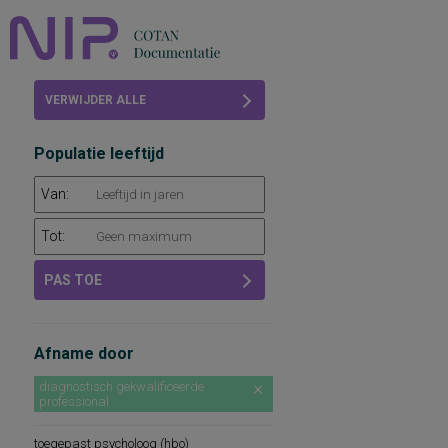
Home
VERWIJDER ALLE
Beoordelingen
FILTERS
Populatie leeftijd
COTAN
Van:
Abonneren
Tot:
FAQ
PAS TOE
Afname door
diagnostisch gekwalificeerde
professional
toegepast psycholoog (hbo)