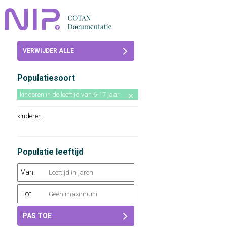
Home
VERWIJDER ALLE
Beoordelingen
FILTERS
Populatiesoort
COTAN
kinderen in de leeftijd van 6-17 jaar
Abonneren
kinderen
FAQ
Populatie leeftijd
Van:
Tot:
PAS TOE