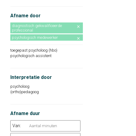
Afname door
diagnostisch gekwalificeerde
professional
psychologisch medewerker
toegepast psycholoog (hbo)
psychologisch assistent
Interpretatie door
psycholoog
(ortho)pedagoog
Afname duur
Van: