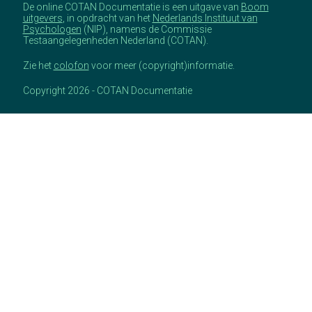
De online COTAN Documentatie is een uitgave van
Boom
uitgevers
, in opdracht van het
Nederlands Instituut van
Psychologen
(NIP), namens de Commissie
Testaangelegenheden Nederland (COTAN).
Zie het
colofon
voor meer (copyright)informatie.
Copyright 2026 - COTAN Documentatie