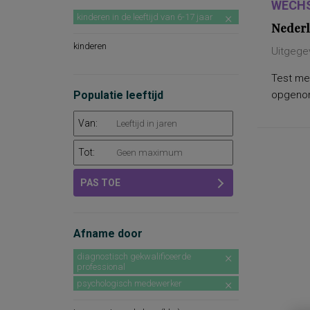
WECHS
kinderen in de leeftijd van 6-17 jaar
Nederl
kinderen
Uitgege
Test met
Populatie leeftijd
opgenome
Van:
Tot:
PAS TOE
Afname door
diagnostisch gekwalificeerde
professional
psychologisch medewerker