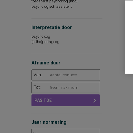
toegepast psycholoog (hbo)
psychologisch assistent
Interpretatie door
psycholoog
(ortho)pedagoog
Afname duur
Van:
Tot:
PAS TOE
Jaar normering