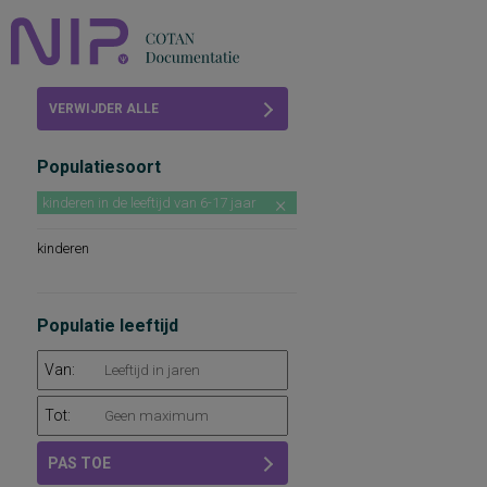
Home
VERWIJDER ALLE
Beoordelingen
FILTERS
Populatiesoort
COTAN
kinderen in de leeftijd van 6-17 jaar
Abonneren
kinderen
FAQ
Populatie leeftijd
Van:
Tot:
PAS TOE