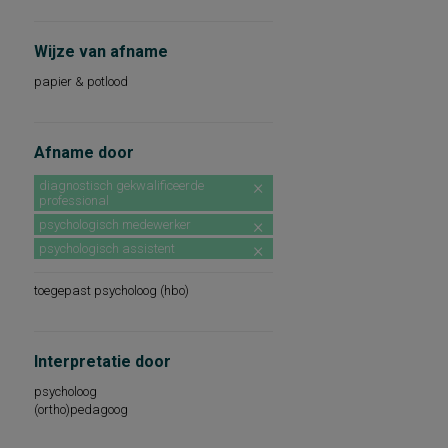
Wijze van afname
papier & potlood
Afname door
diagnostisch gekwalificeerde
professional
psychologisch medewerker
psychologisch assistent
toegepast psycholoog (hbo)
Interpretatie door
psycholoog
(ortho)pedagoog