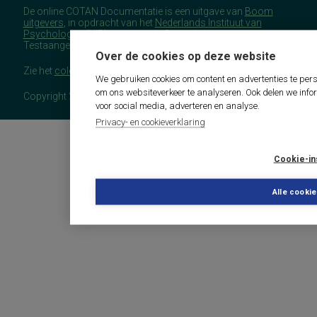
De online COTAN Documentatie is een uitgave van
Boom
uitgevers
, in opdracht van het
Nederlands Instituut van
Psychologen
(NIP), namens de Commissie
Testaangelegenheden Nederland (COTAN).
Over de cookies op deze website
Zie het
colofon
voor meer (copyright)informatie.
We gebruiken cookies om content en advertenties te pers
om ons websiteverkeer te analyseren. Ook delen we info
Copyright 2026 - COTAN Documentatie
voor social media, adverteren en analyse.
Privacy- en cookieverklaring
Cookie-in
Alle cooki