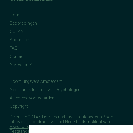
Home
Beoordelingen
COTAN
Abonneren
FAQ
Contact
Nieuwsbrief
Boom uitgevers Amsterdam
Nederlands Instituut van Psychologen
Algemene voorwaarden
Copyright
De online COTAN Documentatie is een uitgave van
Boom
uitgevers
, in opdracht van het
Nederlands Instituut van
Psychologen
(NIP), namens de Commissie
Testaangelegenheden Nederland (COTAN).