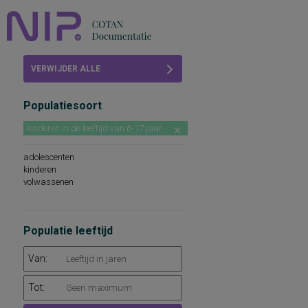
Home
VERWIJDER ALLE
Beoordelingen
FILTERS
Populatiesoort
COTAN
kinderen in de leeftijd van 6-17 jaar
Abonneren
adolescenten
FAQ
kinderen
volwassenen
Populatie leeftijd
Van:
Tot: