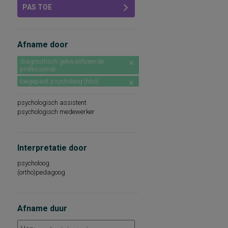
PAS TOE
Afname door
diagnostisch gekwalificeerde
professional
toegepast psycholoog (hbo)
psychologisch assistent
psychologisch medewerker
Interpretatie door
psycholoog
(ortho)pedagoog
Afname duur