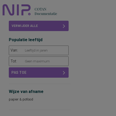
Home
VERWIJDER ALLE
Beoordelingen
FILTERS
Populatie leeftijd
COTAN
Van:
Abonneren
Tot:
FAQ
PAS TOE
Wijze van afname
papier & potlood