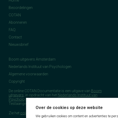
Home
Beoordelingen
COTAN
Abonneren
FAQ
Contact
Nieuwsbrief
Boom uitgevers Amsterdam
Nederlands Instituut van Psychologen
Algemene voorwaarden
Copyright
De online COTAN Documentatie is een uitgave van
Boom
uitgevers
, in opdracht van het
Nederlands Instituut van
Psychologen
(NIP), namens de Commissie
Testaangelegenheden Nederland (COTAN).
Over de cookies op deze website
Zie het
colofon
voor meer (copyright)informatie.
We gebruiken cookies om content en advertenties te pers