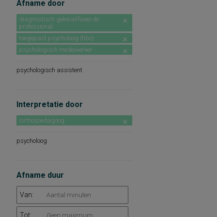
Afname door
diagnostisch gekwalificeerde
professional
toegepast psycholoog (hbo)
psychologisch medewerker
psychologisch assistent
Interpretatie door
(ortho)pedagoog
psycholoog
Afname duur
Van:
Tot: