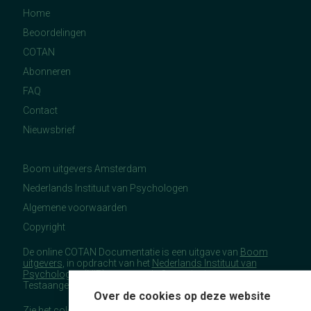
Home
Beoordelingen
COTAN
Abonneren
FAQ
Contact
Nieuwsbrief
Boom uitgevers Amsterdam
Nederlands Instituut van Psychologen
Algemene voorwaarden
Copyright
De online COTAN Documentatie is een uitgave van
Boom
uitgevers
, in opdracht van het
Nederlands Instituut van
Psychologen
(NIP), namens de Commissie
Testaangelegenheden Nederland (COTAN).
Over de cookies op deze website
Zie het
colofon
voor meer (copyright)informatie.