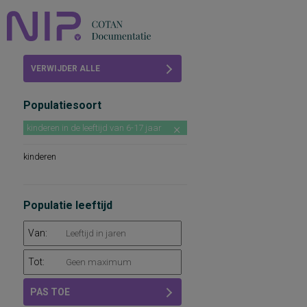
Home
VERWIJDER ALLE
Beoordelingen
FILTERS
Populatiesoort
COTAN
kinderen in de leeftijd van 6-17 jaar
Abonneren
kinderen
FAQ
Populatie leeftijd
Van:
Tot:
PAS TOE