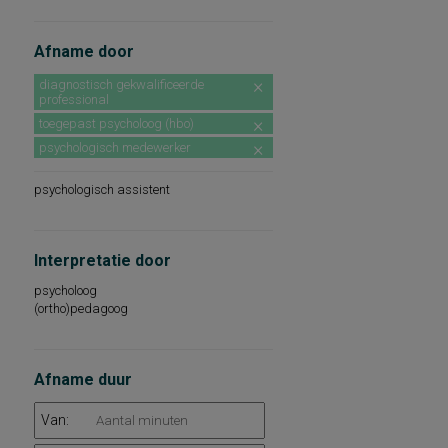
Afname door
diagnostisch gekwalificeerde
professional
toegepast psycholoog (hbo)
psychologisch medewerker
psychologisch assistent
Interpretatie door
psycholoog
(ortho)pedagoog
Afname duur
Van: