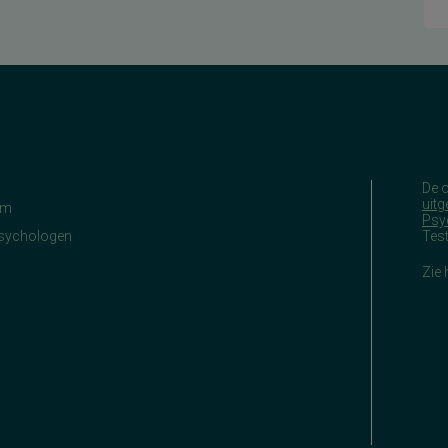
De 
uitg
am
Psy
Psychologen
Tes
Zie 