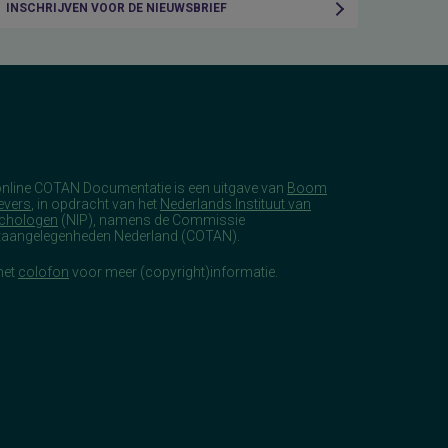
INSCHRIJVEN VOOR DE NIEUWSBRIEF
online COTAN Documentatie is een uitgave van
Boom
evers
, in opdracht van het
Nederlands Instituut van
chologen
(NIP), namens de Commissie
taangelegenheden Nederland (COTAN).
het
colofon
voor meer (copyright)informatie.