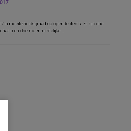
2017
17 in moeilijkheidsgraad oplopende items. Er zijn drie
haal’) en drie meer ruimtelijke...