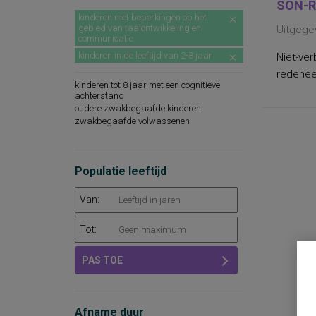
SON-R
kinderen met beperkingen op het
gebied van taalontwikkeling en
Uitgege
communicatie
kinderen in de leeftijd van 2-8 jaar
Niet-ver
redeneer
kinderen tot 8 jaar met een cognitieve
achterstand
oudere zwakbegaafde kinderen
zwakbegaafde volwassenen
Populatie leeftijd
Van:
Tot:
PAS TOE
Afname duur