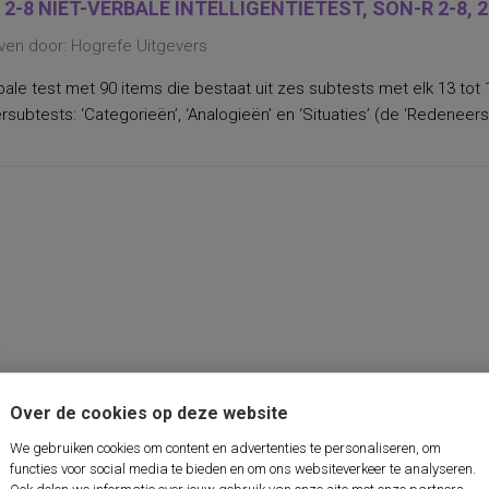
 2-8 NIET-VERBALE INTELLIGENTIETEST, SON-R 2-8, 
ven door: Hogrefe Uitgevers
bale test met 90 items die bestaat uit zes subtests met elk 13 tot 
subtests: ‘Categorieën’, ‘Analogieën’ en ‘Situaties’ (de ‘Redeneersc
Over de cookies op deze website
We gebruiken cookies om content en advertenties te personaliseren, om
functies voor social media te bieden en om ons websiteverkeer te analyseren.
Ook delen we informatie over jouw gebruik van onze site met onze partners