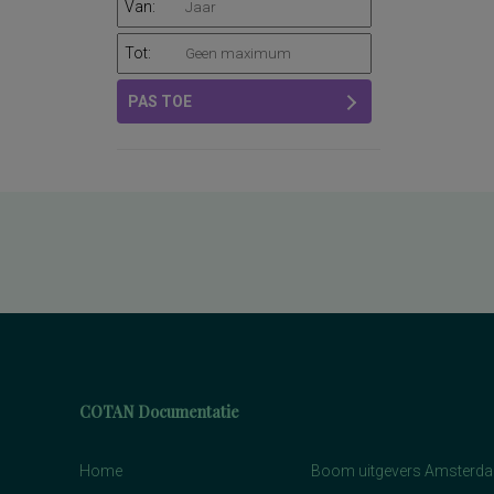
Van:
Tot:
PAS TOE
COTAN Documentatie
Home
Boom uitgevers Amsterd