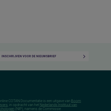
INSCHRIJVEN VOOR DE NIEUWSBRIEF
online COTAN Documentatie is een uitgave van
Boom
evers
, in opdracht van het
Nederlands Instituut van
chologen
(NIP), namens de Commissie