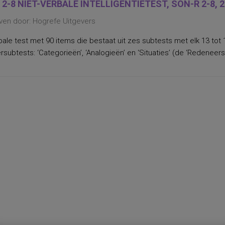
 2-8 NIET-VERBALE INTELLIGENTIETEST, SON-R 2-8, 
ven door: Hogrefe Uitgevers
bale test met 90 items die bestaat uit zes subtests met elk 13 tot 
subtests: ‘Categorieën’, ‘Analogieën’ en ‘Situaties’ (de ‘Redeneersc