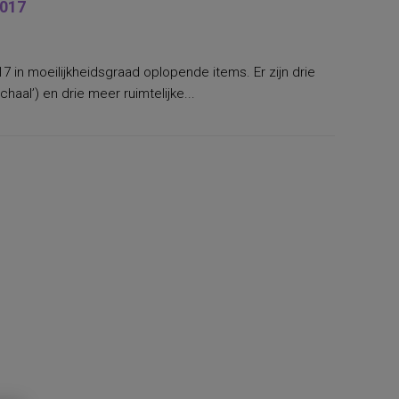
2017
17 in moeilijkheidsgraad oplopende items. Er zijn drie
haal’) en drie meer ruimtelijke...