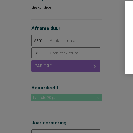
deskundige
Afname duur
Van:
Tot:
PAS TOE
Beoordeeld
Laatste 20 jaar
Jaar normering