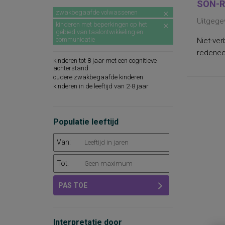
SON-R
zwakbegaafde volwassenen
Uitgege
kinderen met beperkingen op het
gebied van taalontwikkeling en
communicatie
Niet-ver
redeneer
kinderen tot 8 jaar met een cognitieve
achterstand
oudere zwakbegaafde kinderen
kinderen in de leeftijd van 2-8 jaar
Populatie leeftijd
Van:
Tot:
PAS TOE
Interpretatie door