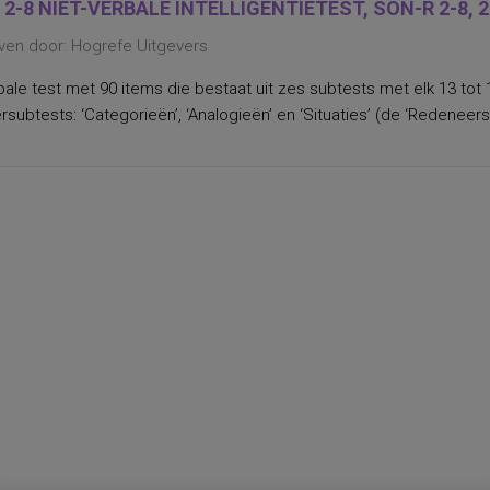
 2-8 NIET-VERBALE INTELLIGENTIETEST, SON-R 2-8, 
ven door: Hogrefe Uitgevers
bale test met 90 items die bestaat uit zes subtests met elk 13 tot 
subtests: ‘Categorieën’, ‘Analogieën’ en ‘Situaties’ (de ‘Redeneersc