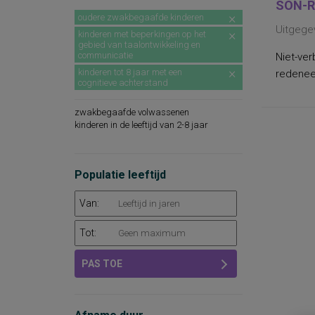
SON-R
oudere zwakbegaafde kinderen
Uitgege
kinderen met beperkingen op het
gebied van taalontwikkeling en
communicatie
Niet-ver
kinderen tot 8 jaar met een
redeneer
cognitieve achterstand
zwakbegaafde volwassenen
kinderen in de leeftijd van 2-8 jaar
Populatie leeftijd
Van:
Tot:
PAS TOE