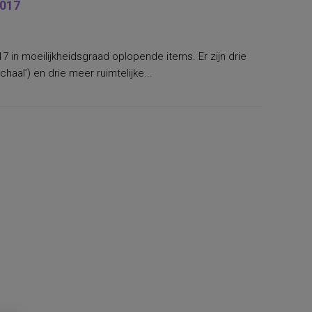
2017
17 in moeilijkheidsgraad oplopende items. Er zijn drie
haal’) en drie meer ruimtelijke...