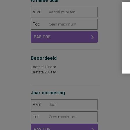
Afname duur
Van:
Tot:
PAS TOE
Beoordeeld
Laatste 10 jaar
Laatste 20 jaar
Jaar normering
Van:
Tot:
PAS TOE