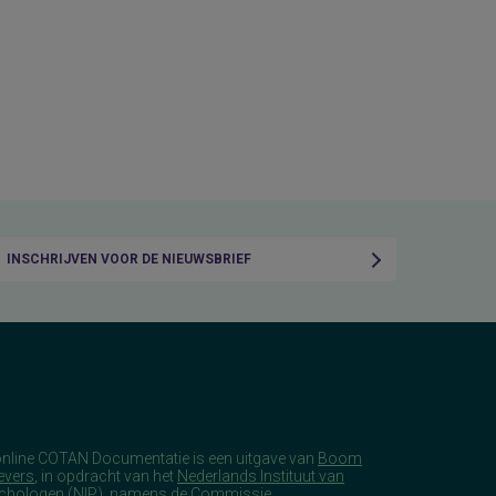
INSCHRIJVEN VOOR DE NIEUWSBRIEF
online COTAN Documentatie is een uitgave van
Boom
evers
, in opdracht van het
Nederlands Instituut van
chologen
(NIP), namens de Commissie