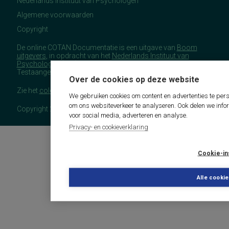
Nederlands Instituut van Psychologen
Algemene voorwaarden
Copyright
De online COTAN Documentatie is een uitgave van
Boom
uitgevers
, in opdracht van het
Nederlands Instituut van
Psychologen
(NIP), namens de Commissie
Testaangelegenheden Nederland (COTAN).
Over de cookies op deze website
Zie het
colofon
voor meer (copyright)informatie.
We gebruiken cookies om content en advertenties te pers
om ons websiteverkeer te analyseren. Ook delen we info
Copyright 2026 - COTAN Documentatie
voor social media, adverteren en analyse.
Privacy- en cookieverklaring
Cookie-in
Alle cooki