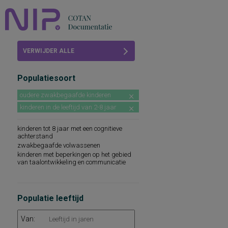
Home
VERWIJDER ALLE
Beoordelingen
FILTERS
Populatiesoort
COTAN
oudere zwakbegaafde kinderen
Abonneren
kinderen in de leeftijd van 2-8 jaar
FAQ
kinderen tot 8 jaar met een cognitieve
achterstand
zwakbegaafde volwassenen
kinderen met beperkingen op het gebied
van taalontwikkeling en communicatie
Populatie leeftijd
Van: