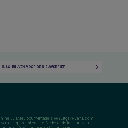
INSCHRIJVEN VOOR DE NIEUWSBRIEF
online COTAN Documentatie is een uitgave van
Boom
evers
, in opdracht van het
Nederlands Instituut van
chologen
(NIP), namens de Commissie