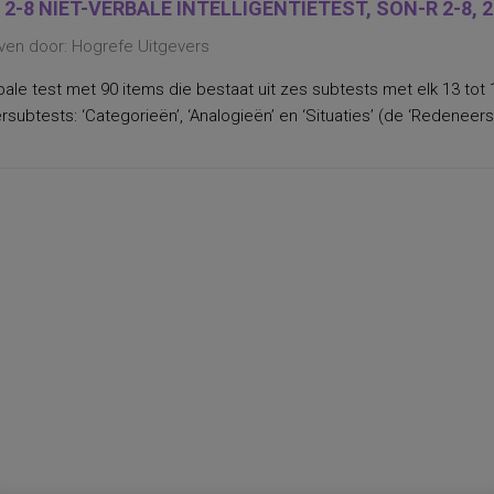
 2-8 NIET-VERBALE INTELLIGENTIETEST, SON-R 2-8, 
ven door: Hogrefe Uitgevers
bale test met 90 items die bestaat uit zes subtests met elk 13 tot 
subtests: ‘Categorieën’, ‘Analogieën’ en ‘Situaties’ (de ‘Redeneersc