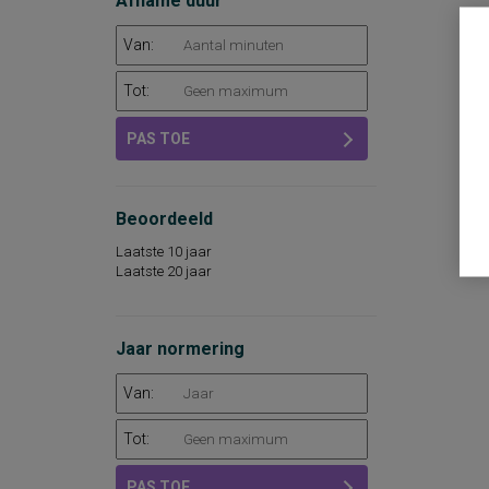
Afname duur
Van:
Tot:
PAS TOE
Beoordeeld
Laatste 10 jaar
Laatste 20 jaar
Jaar normering
Van:
Tot:
PAS TOE