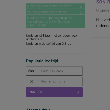
SON-R
oudere zwakbegaafde kinderen
Uitgege
zwakbegaafde volwassenen
kinderen met beperkingen op het
Niet-ver
gebied van taalontwikkeling en
communicatie
redeneer
kinderen tot 8 jaar met een cognitieve
achterstand
kinderen in de leeftijd van 2-8 jaar
Populatie leeftijd
Van:
Tot:
PAS TOE