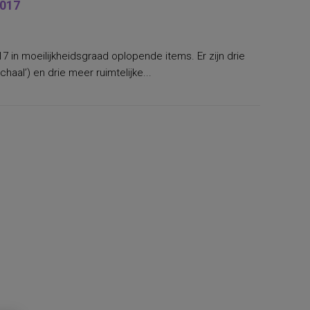
2017
17 in moeilijkheidsgraad oplopende items. Er zijn drie
haal’) en drie meer ruimtelijke...