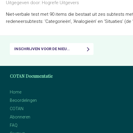
Uitgegeven door: Hogrefe Uitgevers
Niet-verbale test met 90 items die bestaat uit zes subtests met 
redeneersubtests: ‘Categorieën’, ‘Analogieën’ en ‘Situaties’ (de 
INSCHRIJVEN VOOR DE NIEUWSBRIEF
COTAN Documentatie
Home
Beoordelingen
COTAN
Abonneren
FAQ