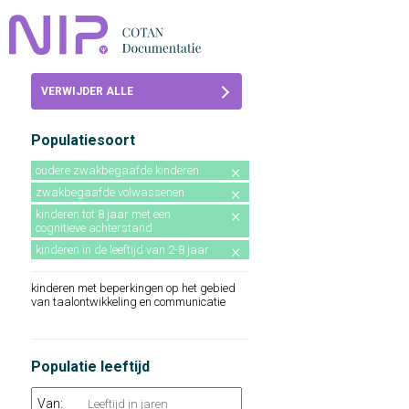
Home
VERWIJDER ALLE
Beoordelingen
FILTERS
Populatiesoort
COTAN
oudere zwakbegaafde kinderen
Abonneren
zwakbegaafde volwassenen
kinderen tot 8 jaar met een
FAQ
cognitieve achterstand
kinderen in de leeftijd van 2-8 jaar
kinderen met beperkingen op het gebied
van taalontwikkeling en communicatie
Populatie leeftijd
Van: