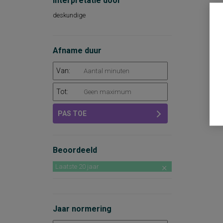
Interpretatie door
deskundige
Afname duur
Van:
Tot:
PAS TOE
Beoordeeld
Laatste 20 jaar
Jaar normering