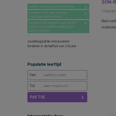
SON-R
oudere zwakbegaafde kinderen
Uitgege
kinderen tot 8 jaar met een
cognitieve achterstand
Niet-ver
kinderen met beperkingen op het
gebied van taalontwikkeling en
redeneer
communicatie
zwakbegaafde volwassenen
kinderen in de leeftijd van 2-8 jaar
Populatie leeftijd
Van:
Tot:
PAS TOE