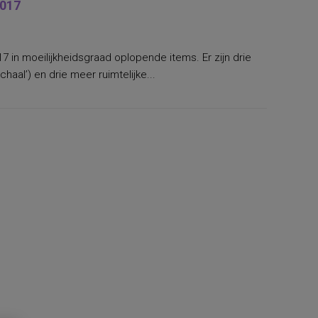
2017
17 in moeilijkheidsgraad oplopende items. Er zijn drie
haal’) en drie meer ruimtelijke...