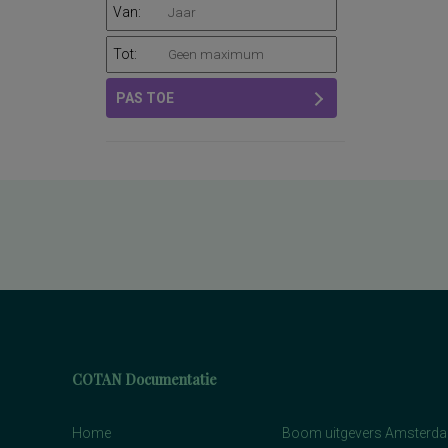
Van:
Tot:
PAS TOE
COTAN Documentatie
Home
Boom uitgevers Amsterd