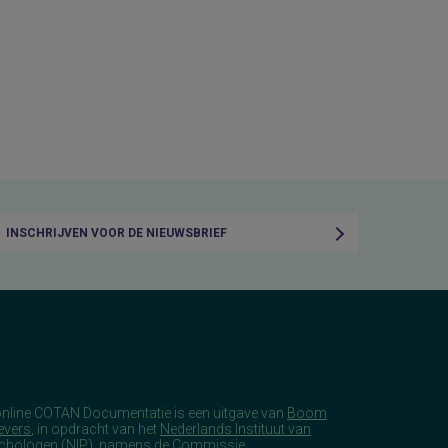
INSCHRIJVEN VOOR DE NIEUWSBRIEF
online COTAN Documentatie is een uitgave van
Boom
evers
, in opdracht van het
Nederlands Instituut van
chologen
(NIP), namens de Commissie