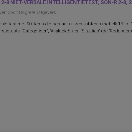
 2-8 NIET-VERBALE INTELLIGENTIETEST, SON-R 2-8, 
ven door: Hogrefe Uitgevers
bale test met 90 items die bestaat uit zes subtests met elk 13 tot 
subtests: ‘Categorieën’, ‘Analogieën’ en ‘Situaties’ (de ‘Redeneersc