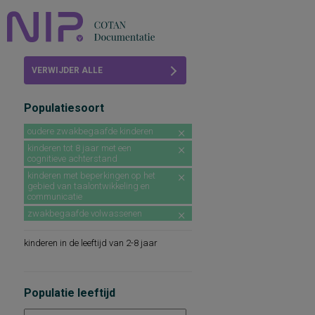
Home
VERWIJDER ALLE
Beoordelingen
FILTERS
Populatiesoort
COTAN
oudere zwakbegaafde kinderen
Abonneren
kinderen tot 8 jaar met een
cognitieve achterstand
FAQ
kinderen met beperkingen op het
gebied van taalontwikkeling en
communicatie
zwakbegaafde volwassenen
kinderen in de leeftijd van 2-8 jaar
Populatie leeftijd