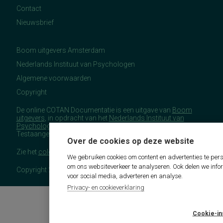
Contact
Nieuwsbrief
Boom uitgevers Amsterdam
Nederlands Instituut van Psychologen
Algemene voorwaarden
Copyright
De online COTAN Documentatie is een uitgave van
Boom
uitgevers
, in opdracht van het
Nederlands Instituut van
Psychologen
(NIP), namens de Commissie
Testaangelegenheden Nederland (COTAN).
Over de cookies op deze website
Zie het
colofon
voor meer (copyright)informatie.
We gebruiken cookies om content en advertenties te pers
om ons websiteverkeer te analyseren. Ook delen we info
Copyright 2026 - COTAN Documentatie
voor social media, adverteren en analyse.
Privacy- en cookieverklaring
Cookie-in