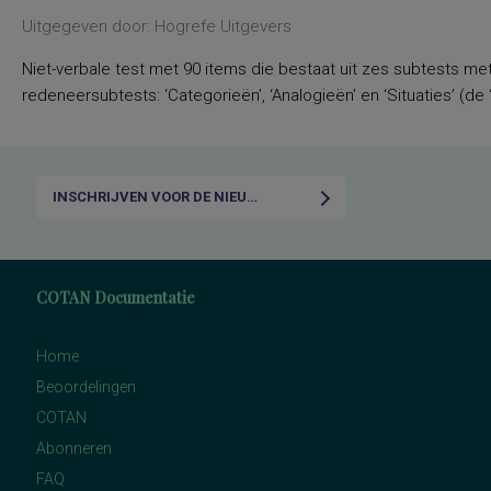
Uitgegeven door: Hogrefe Uitgevers
Niet-verbale test met 90 items die bestaat uit zes subtests met 
redeneersubtests: ‘Categorieën’, ‘Analogieën’ en ‘Situaties’ (de 
INSCHRIJVEN VOOR DE NIEUWSBRIEF
COTAN Documentatie
Home
Beoordelingen
COTAN
Abonneren
FAQ