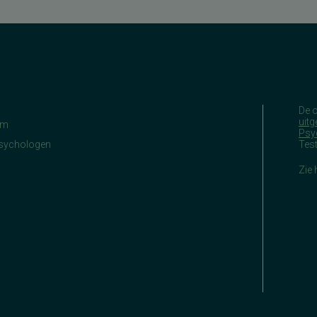
De 
uitg
am
Psy
Psychologen
Tes
Zie 