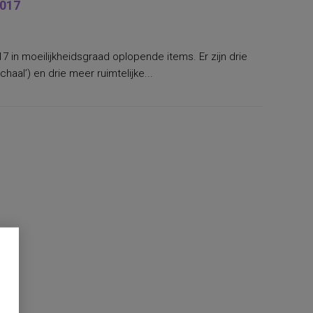
2017
17 in moeilijkheidsgraad oplopende items. Er zijn drie
haal’) en drie meer ruimtelijke...