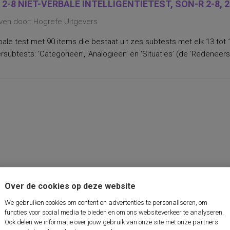
 2-8 NIET-VERBALE INTELLIGENTIETEST, SON-R 2-8, 
ven door: Hogrefe Uitgevers
bale test met 90 items die bestaat uit zes subtests met elk 13 tot 
subtests: ‘Categorieën’, ‘Analogieën’ en ‘Situaties’ (de ‘Redeneersc
Over de cookies op deze website
We gebruiken cookies om content en advertenties te personaliseren, om
functies voor social media te bieden en om ons websiteverkeer te analyseren.
Ook delen we informatie over jouw gebruik van onze site met onze partners