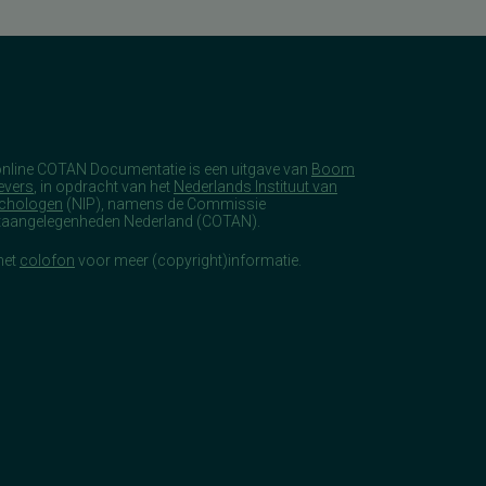
online COTAN Documentatie is een uitgave van
Boom
evers
, in opdracht van het
Nederlands Instituut van
chologen
(NIP), namens de Commissie
taangelegenheden Nederland (COTAN).
het
colofon
voor meer (copyright)informatie.