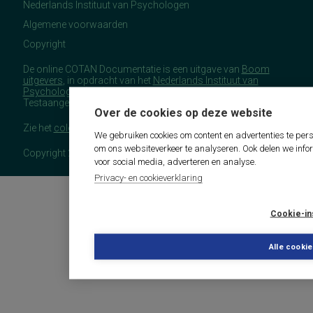
Nederlands Instituut van Psychologen
Algemene voorwaarden
Copyright
De online COTAN Documentatie is een uitgave van
Boom
uitgevers
, in opdracht van het
Nederlands Instituut van
Psychologen
(NIP), namens de Commissie
Testaangelegenheden Nederland (COTAN).
Over de cookies op deze website
Zie het
colofon
voor meer (copyright)informatie.
We gebruiken cookies om content en advertenties te pers
om ons websiteverkeer te analyseren. Ook delen we info
Copyright 2026 - COTAN Documentatie
voor social media, adverteren en analyse.
Privacy- en cookieverklaring
Cookie-in
Alle cooki