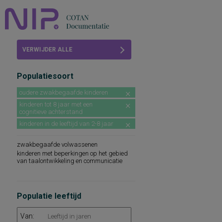
Home
VERWIJDER ALLE
Beoordelingen
FILTERS
Populatiesoort
COTAN
oudere zwakbegaafde kinderen
Abonneren
kinderen tot 8 jaar met een
cognitieve achterstand
FAQ
kinderen in de leeftijd van 2-8 jaar
zwakbegaafde volwassenen
kinderen met beperkingen op het gebied
van taalontwikkeling en communicatie
Populatie leeftijd
Van: