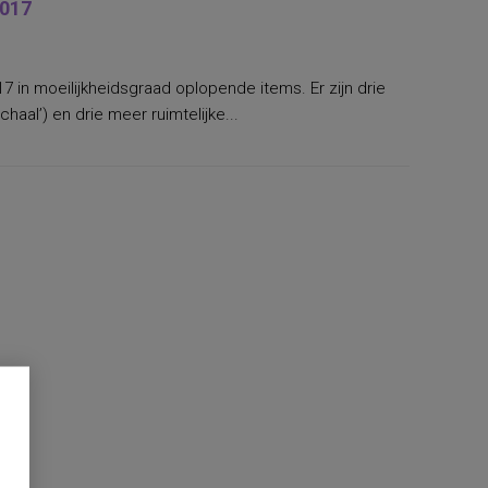
2017
17 in moeilijkheidsgraad oplopende items. Er zijn drie
haal’) en drie meer ruimtelijke...