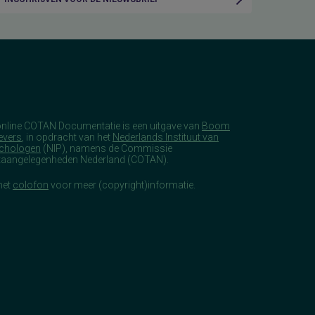
online COTAN Documentatie is een uitgave van
Boom
evers
, in opdracht van het
Nederlands Instituut van
chologen
(NIP), namens de Commissie
taangelegenheden Nederland (COTAN).
het
colofon
voor meer (copyright)informatie.