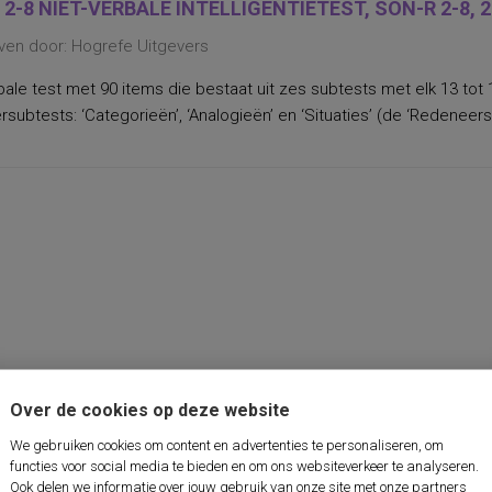
 2-8 NIET-VERBALE INTELLIGENTIETEST, SON-R 2-8, 
ven door: Hogrefe Uitgevers
bale test met 90 items die bestaat uit zes subtests met elk 13 tot 
subtests: ‘Categorieën’, ‘Analogieën’ en ‘Situaties’ (de ‘Redeneersc
Over de cookies op deze website
We gebruiken cookies om content en advertenties te personaliseren, om
functies voor social media te bieden en om ons websiteverkeer te analyseren.
Ook delen we informatie over jouw gebruik van onze site met onze partners