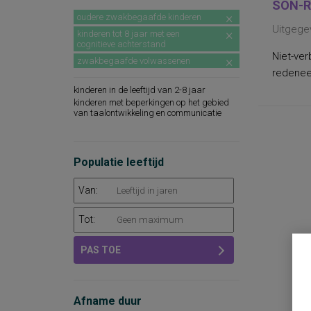
SON-R
oudere zwakbegaafde kinderen
Uitgege
kinderen tot 8 jaar met een
cognitieve achterstand
Niet-ver
zwakbegaafde volwassenen
redeneer
kinderen in de leeftijd van 2-8 jaar
kinderen met beperkingen op het gebied
van taalontwikkeling en communicatie
Populatie leeftijd
Van:
Tot:
PAS TOE
Afname duur