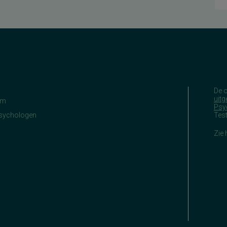
De 
uitg
am
Psy
Psychologen
Tes
Zie 