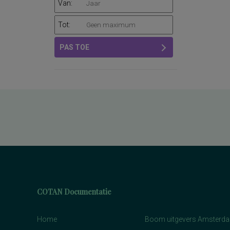
Van:
Tot:
PAS TOE
COTAN Documentatie
Home
Boom uitgevers Amsterd