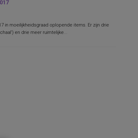
2017
17 in moeilijkheidsgraad oplopende items. Er zijn drie
haal’) en drie meer ruimtelijke...