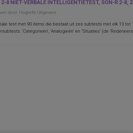
 2-8 NIET-VERBALE INTELLIGENTIETEST, SON-R 2-8, 
ven door: Hogrefe Uitgevers
bale test met 90 items die bestaat uit zes subtests met elk 13 tot 
subtests: ‘Categorieën’, ‘Analogieën’ en ‘Situaties’ (de ‘Redeneersc