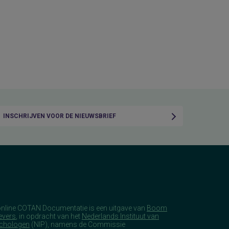
INSCHRIJVEN VOOR DE NIEUWSBRIEF
online COTAN Documentatie is een uitgave van
Boom
evers
, in opdracht van het
Nederlands Instituut van
chologen
(NIP), namens de Commissie