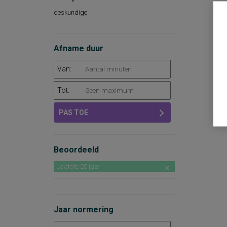
deskundige
Afname duur
Van:
Tot:
PAS TOE
Beoordeeld
Laatste 20 jaar
Jaar normering