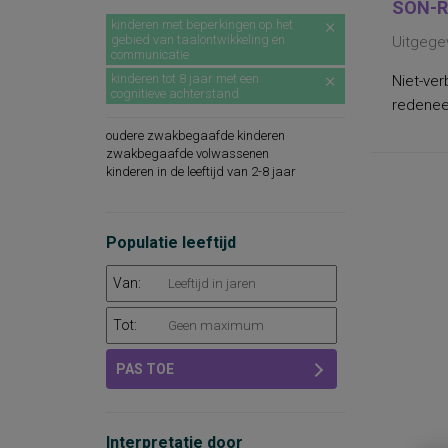
SON-R
kinderen met beperkingen op het
gebied van taalontwikkeling en
Uitgege
communicatie
kinderen tot 8 jaar met een
Niet-ver
cognitieve achterstand
redeneer
oudere zwakbegaafde kinderen
zwakbegaafde volwassenen
kinderen in de leeftijd van 2-8 jaar
Populatie leeftijd
Van:
Tot:
PAS TOE
Interpretatie door