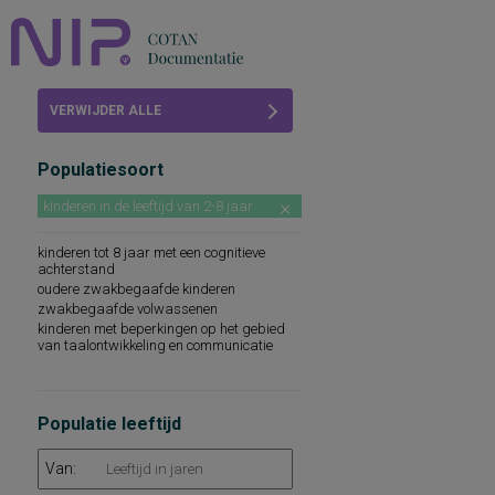
Home
VERWIJDER ALLE
Beoordelingen
FILTERS
Populatiesoort
COTAN
kinderen in de leeftijd van 2-8 jaar
Abonneren
kinderen tot 8 jaar met een cognitieve
achterstand
FAQ
oudere zwakbegaafde kinderen
zwakbegaafde volwassenen
kinderen met beperkingen op het gebied
van taalontwikkeling en communicatie
Populatie leeftijd
Van: