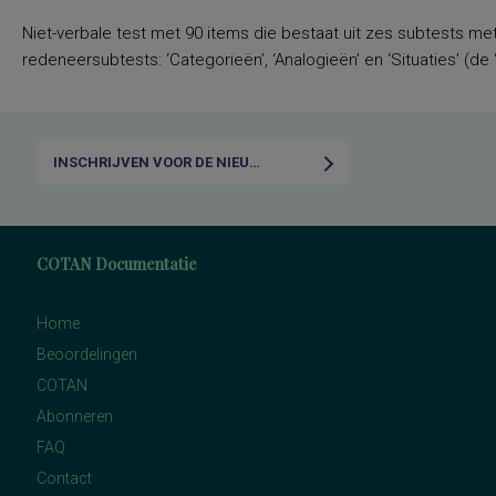
Niet-verbale test met 90 items die bestaat uit zes subtests met 
redeneersubtests: ‘Categorieën’, ‘Analogieën’ en ‘Situaties’ (de 
INSCHRIJVEN VOOR DE NIEUWSBRIEF
COTAN Documentatie
Home
Beoordelingen
COTAN
Abonneren
FAQ
Contact