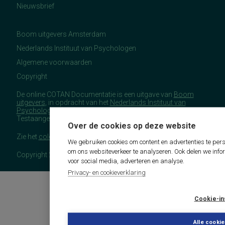
Nieuwsbrief
Boom uitgevers Amsterdam
Nederlands Instituut van Psychologen
Algemene voorwaarden
Copyright
De online COTAN Documentatie is een uitgave van
Boom
uitgevers
, in opdracht van het
Nederlands Instituut van
Psychologen
(NIP), namens de Commissie
Testaangelegenheden Nederland (COTAN).
Over de cookies op deze website
Zie het
colofon
voor meer (copyright)informatie.
We gebruiken cookies om content en advertenties te pers
om ons websiteverkeer te analyseren. Ook delen we info
Copyright 2026 - COTAN Documentatie
voor social media, adverteren en analyse.
Privacy- en cookieverklaring
Cookie-in
Alle cooki