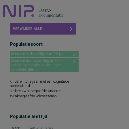
Home
VERWIJDER ALLE
Beoordelingen
FILTERS
Populatiesoort
COTAN
kinderen in de leeftijd van 2-8 jaar
Abonneren
kinderen met beperkingen op het
gebied van taalontwikkeling en
communicatie
FAQ
kinderen tot 8 jaar met een cognitieve
achterstand
oudere zwakbegaafde kinderen
zwakbegaafde volwassenen
Populatie leeftijd
Van: