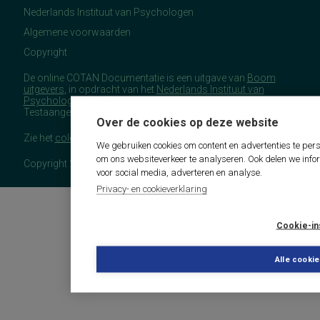
Nederlands Instituut van Psychologen
Algemene voorwaarden
Copyright
De online COTAN Documentatie is een uitgave van
Boom
uitgevers
, in opdracht van het
Nederlands Instituut van
Psychologen
(NIP), namens de Commissie
Testaangelegenheden Nederland (COTAN).
Over de cookies op deze website
Zie het
colofon
voor meer (copyright)informatie.
We gebruiken cookies om content en advertenties te pers
om ons websiteverkeer te analyseren. Ook delen we info
Copyright 2026 - COTAN Documentatie
voor social media, adverteren en analyse.
Privacy- en cookieverklaring
Cookie-in
Alle cooki