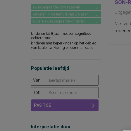
SON-R
zwakbegaafde volwassenen
Uitgege
kinderen in de leeftijd van 2-8 jaar
oudere zwakbegaafde kinderen
Niet-ver
redeneer
kinderen tot 8 jaar met een cognitieve
achterstand
kinderen met beperkingen op het gebied
van taalontwikkeling en communicatie
Populatie leeftijd
Van:
Tot:
PAS TOE
Interpretatie door