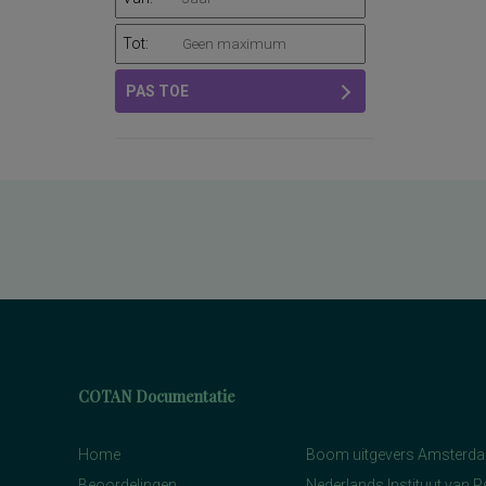
Tot:
PAS TOE
COTAN Documentatie
Home
Boom uitgevers Amsterd
Beoordelingen
Nederlands Instituut van 