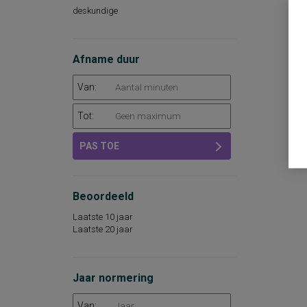
deskundige
Afname duur
Van:
Tot:
PAS TOE
Beoordeeld
Laatste 10 jaar
Laatste 20 jaar
Jaar normering
Van: