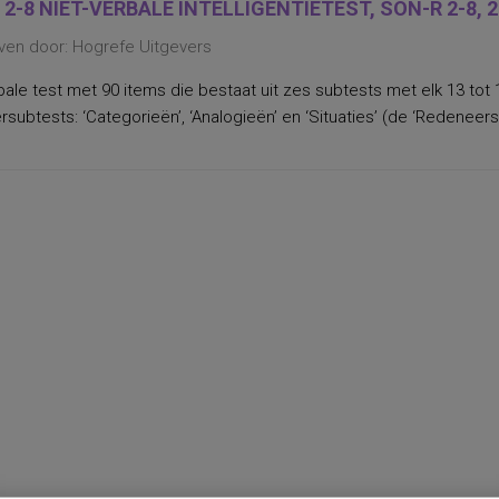
 2-8 NIET-VERBALE INTELLIGENTIETEST, SON-R 2-8, 
ven door: Hogrefe Uitgevers
bale test met 90 items die bestaat uit zes subtests met elk 13 tot 
subtests: ‘Categorieën’, ‘Analogieën’ en ‘Situaties’ (de ‘Redeneersc