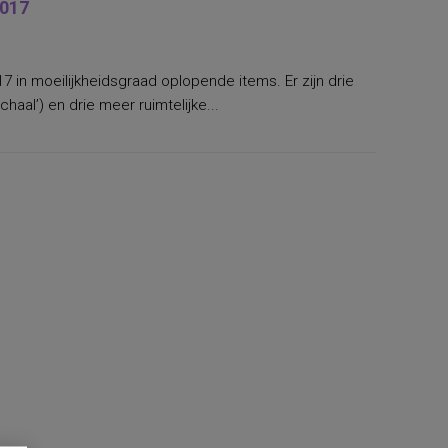
2017
17 in moeilijkheidsgraad oplopende items. Er zijn drie
haal’) en drie meer ruimtelijke...