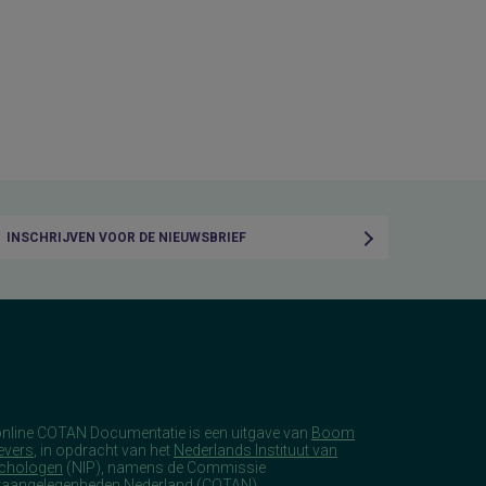
INSCHRIJVEN VOOR DE NIEUWSBRIEF
online COTAN Documentatie is een uitgave van
Boom
evers
, in opdracht van het
Nederlands Instituut van
chologen
(NIP), namens de Commissie
taangelegenheden Nederland (COTAN).