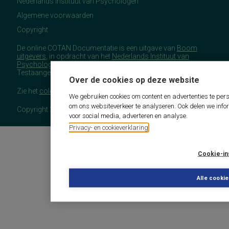
Nederlands Instituut van Psychologen
Algemene voorwaarden
Copyright
De online COTAN Documentatie is een uitgave van
Boom
uitgevers
, in opdracht van het
Nederlands Instituut van
Psychologen
(NIP), namens de Commissie
Testaangelegenheden Nederland (COTAN).
Over de cookies op deze website
Zie het
colofon
voor meer (copyright)informatie.
We gebruiken cookies om content en advertenties te pers
om ons websiteverkeer te analyseren. Ook delen we info
Copyright 2026 - COTAN Documentatie
voor social media, adverteren en analyse.
Privacy- en cookieverklaring
Cookie-in
Alle cooki