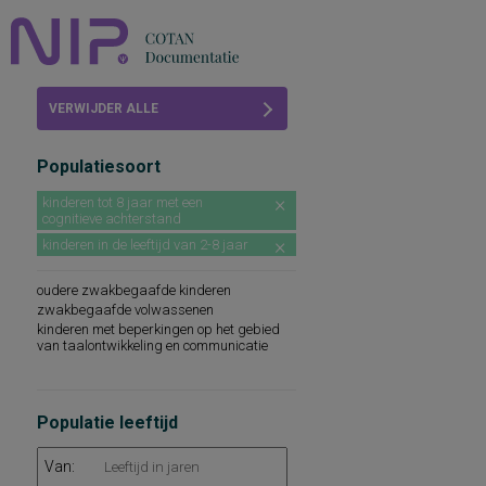
Home
VERWIJDER ALLE
Beoordelingen
FILTERS
Populatiesoort
COTAN
kinderen tot 8 jaar met een
cognitieve achterstand
Abonneren
kinderen in de leeftijd van 2-8 jaar
FAQ
oudere zwakbegaafde kinderen
zwakbegaafde volwassenen
kinderen met beperkingen op het gebied
van taalontwikkeling en communicatie
Populatie leeftijd
Van: