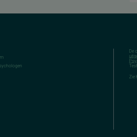
De 
uitg
am
Psy
Psychologen
Tes
Zie 