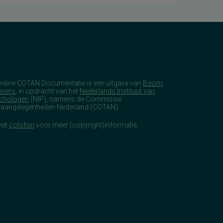
online COTAN Documentatie is een uitgave van
Boom
evers
, in opdracht van het
Nederlands Instituut van
chologen
(NIP), namens de Commissie
taangelegenheden Nederland (COTAN).
het
colofon
voor meer (copyright)informatie.