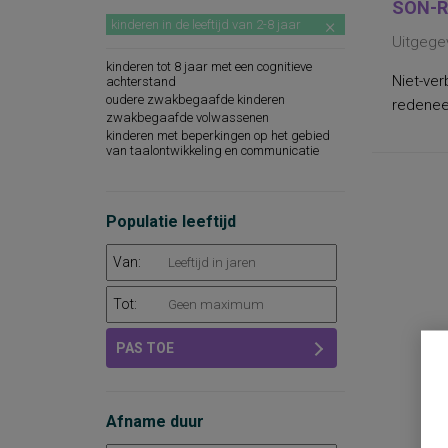
SON-R
kinderen in de leeftijd van 2-8 jaar
Uitgege
kinderen tot 8 jaar met een cognitieve
Niet-ver
achterstand
oudere zwakbegaafde kinderen
redeneer
zwakbegaafde volwassenen
kinderen met beperkingen op het gebied
van taalontwikkeling en communicatie
Populatie leeftijd
Van:
Tot:
PAS TOE
Afname duur