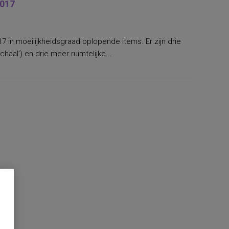
2017
17 in moeilijkheidsgraad oplopende items. Er zijn drie
haal’) en drie meer ruimtelijke...