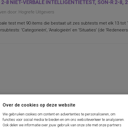
 2-8 NIET-VERBALE INTELLIGENTIETEST, SON-R 2-8, 
ven door: Hogrefe Uitgevers
bale test met 90 items die bestaat uit zes subtests met elk 13 tot 
subtests: ‘Categorieën’, ‘Analogieën’ en ‘Situaties’ (de ‘Redeneersc
Over de cookies op deze website
We gebruiken cookies om content en advertenties te personaliseren, om
functies voor social media te bieden en om ons websiteverkeer te analyseren.
Ook delen we informatie over jouw gebruik van onze site met onze partners